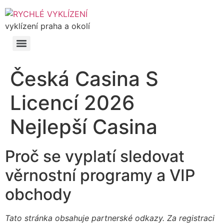
vyklízení praha a okolí
Česká Casina S
Licencí 2026
Nejlepší Casina
Proč se vyplatí sledovat
věrnostní programy a VIP
obchody
Tato stránka obsahuje partnerské odkazy. Za registraci