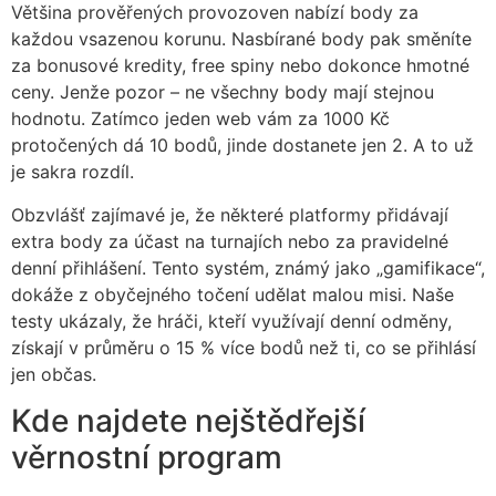
Většina prověřených provozoven nabízí body za
každou vsazenou korunu. Nasbírané body pak směníte
za bonusové kredity, free spiny nebo dokonce hmotné
ceny. Jenže pozor – ne všechny body mají stejnou
hodnotu. Zatímco jeden web vám za 1000 Kč
protočených dá 10 bodů, jinde dostanete jen 2. A to už
je sakra rozdíl.
Obzvlášť zajímavé je, že některé platformy přidávají
extra body za účast na turnajích nebo za pravidelné
denní přihlášení. Tento systém, známý jako „gamifikace“,
dokáže z obyčejného točení udělat malou misi. Naše
testy ukázaly, že hráči, kteří využívají denní odměny,
získají v průměru o 15 % více bodů než ti, co se přihlásí
jen občas.
Kde najdete nejštědřejší
věrnostní program