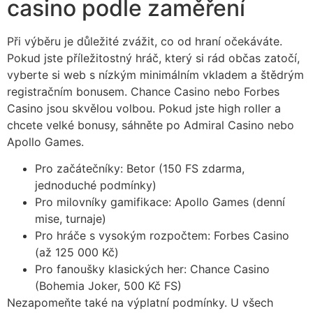
casino podle zaměření
Při výběru je důležité zvážit, co od hraní očekáváte.
Pokud jste příležitostný hráč, který si rád občas zatočí,
vyberte si web s nízkým minimálním vkladem a štědrým
registračním bonusem. Chance Casino nebo Forbes
Casino jsou skvělou volbou. Pokud jste high roller a
chcete velké bonusy, sáhněte po Admiral Casino nebo
Apollo Games.
Pro začátečníky: Betor (150 FS zdarma,
jednoduché podmínky)
Pro milovníky gamifikace: Apollo Games (denní
mise, turnaje)
Pro hráče s vysokým rozpočtem: Forbes Casino
(až 125 000 Kč)
Pro fanoušky klasických her: Chance Casino
(Bohemia Joker, 500 Kč FS)
Nezapomeňte také na výplatní podmínky. U všech