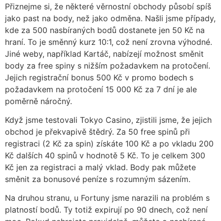
Přiznejme si, že některé věrnostní obchody působí spíš
jako past na body, než jako odměna. Našli jsme případy,
kde za 500 nasbíraných bodů dostanete jen 50 Kč na
hraní. To je směnný kurz 10:1, což není zrovna výhodné.
Jiné weby, například Kartáč, nabízejí možnost směnit
body za free spiny s nižším požadavkem na protočení.
Jejich registrační bonus 500 Kč v promo bodech s
požadavkem na protočení 15 000 Kč za 7 dní je ale
poměrně náročný.
Když jsme testovali Tokyo Casino, zjistili jsme, že jejich
obchod je překvapivě štědrý. Za 50 free spinů při
registraci (2 Kč za spin) získáte 100 Kč a po vkladu 200
Kč dalších 40 spinů v hodnotě 5 Kč. To je celkem 300
Kč jen za registraci a malý vklad. Body pak můžete
směnit za bonusové peníze s rozumným sázením.
Na druhou stranu, u Fortuny jsme narazili na problém s
platností bodů. Ty totiž expirují po 90 dnech, což není