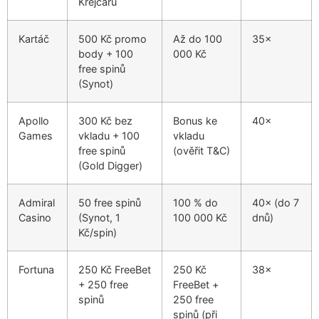
Krejcarů
Kartáč
500 Kč promo
Až do 100
35×
body + 100
000 Kč
free spinů
(Synot)
Apollo
300 Kč bez
Bonus ke
40×
Games
vkladu + 100
vkladu
free spinů
(ověřit T&C)
(Gold Digger)
Admiral
50 free spinů
100 % do
40× (do 7
Casino
(Synot, 1
100 000 Kč
dnů)
Kč/spin)
Fortuna
250 Kč FreeBet
250 Kč
38×
+ 250 free
FreeBet +
spinů
250 free
spinů (při