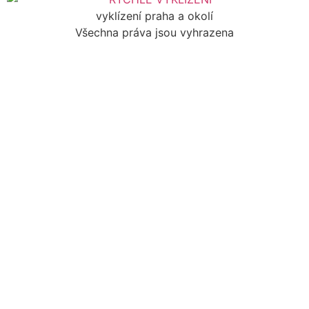
vyklízení praha a okolí
Všechna práva jsou vyhrazena