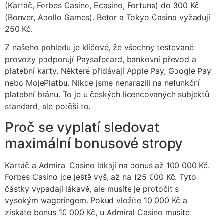
(Kartáč, Forbes Casino, Ecasino, Fortuna) do 300 Kč
(Bonver, Apollo Games). Betor a Tokyo Casino vyžadují
250 Kč.
Z našeho pohledu je klíčové, že všechny testované
provozy podporují Paysafecard, bankovní převod a
platební karty. Některé přidávají Apple Pay, Google Pay
nebo MojePlatbu. Nikde jsme nenarazili na nefunkční
platební bránu. To je u českých licencovaných subjektů
standard, ale potěší to.
Proč se vyplatí sledovat
maximální bonusové stropy
Kartáč a Admiral Casino lákají na bonus až 100 000 Kč.
Forbes Casino jde ještě výš, až na 125 000 Kč. Tyto
částky vypadají lákavě, ale musíte je protočit s
vysokým wageringem. Pokud vložíte 10 000 Kč a
získáte bonus 10 000 Kč, u Admiral Casino musíte