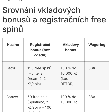
Srovnání vkladových
bonusů a registračních free
spinů
Kasino
Registrační
Vkladový
Wagering
bonus (bez
bonus
vkladu)
Betor
150 free spinů
100 % do
38×
(Hunter’s
10 000 Kč
Dream 2, 2
(kód
Kč/spin)
BETOR)
Bonver
50 free spinů
100 % do
38×
(Spinfinity, 2
10 000 Kč
Kč/spin) + 100