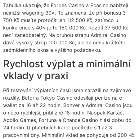
Tabulka ukazuje, že Forbes Casino a Ecasino nabízejí
nejnižší wagering 30×. To znamená, že při bonusu 3
750 Kč musíte protočit jen 112 500 Kč, zatímco u
konkurence s 40× je to 150 000 Kč. Rozdíl 37 500 Kč
není zanedbatelný. Na druhou stranu Admiral Casino
dává vysoký strop 100 000 Kč, ale za cenu krátkého
sedmidenního okna a vyššího požadavku.
Rychlost výplat a minimální
vklady v praxi
Při testování výplatních časů jsme narazili na zajímavé
rozdíly. Betor a Tokyo Casino odesílají peníze na e-
wallet za 16 až 22 hodin. Bonver a Admiral Casino jsou
o něco rychlejší, přibližně 18 hodin. Naopak Kartáč,
Apollo Games, Fortuna a Chance Casino hlásí dobu do
24 hodin. U platebních karet počítejte s 1 až 3
pracovními dny. Minimální vklad se pohybuje od 200 Kč