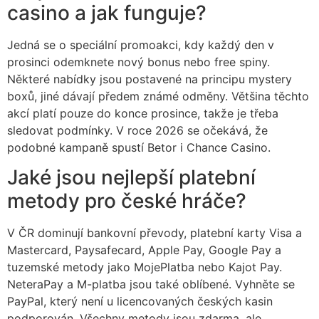
casino a jak funguje?
Jedná se o speciální promoakci, kdy každý den v
prosinci odemknete nový bonus nebo free spiny.
Některé nabídky jsou postavené na principu mystery
boxů, jiné dávají předem známé odměny. Většina těchto
akcí platí pouze do konce prosince, takže je třeba
sledovat podmínky. V roce 2026 se očekává, že
podobné kampaně spustí Betor i Chance Casino.
Jaké jsou nejlepší platební
metody pro české hráče?
V ČR dominují bankovní převody, platební karty Visa a
Mastercard, Paysafecard, Apple Pay, Google Pay a
tuzemské metody jako MojePlatba nebo Kajot Pay.
NeteraPay a M-platba jsou také oblíbené. Vyhněte se
PayPal, který není u licencovaných českých kasin
podporován. Všechny metody jsou zdarma, ale