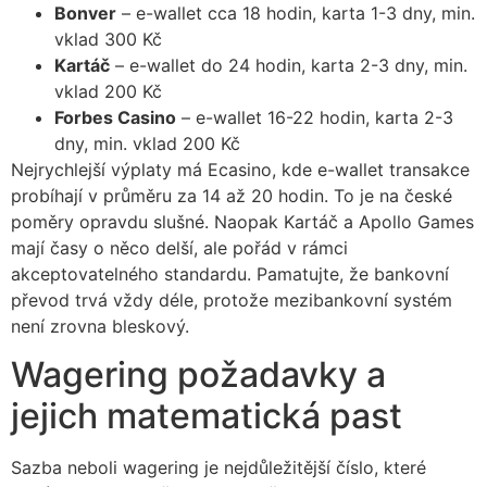
Bonver
– e-wallet cca 18 hodin, karta 1-3 dny, min.
vklad 300 Kč
Kartáč
– e-wallet do 24 hodin, karta 2-3 dny, min.
vklad 200 Kč
Forbes Casino
– e-wallet 16-22 hodin, karta 2-3
dny, min. vklad 200 Kč
Nejrychlejší výplaty má Ecasino, kde e-wallet transakce
probíhají v průměru za 14 až 20 hodin. To je na české
poměry opravdu slušné. Naopak Kartáč a Apollo Games
mají časy o něco delší, ale pořád v rámci
akceptovatelného standardu. Pamatujte, že bankovní
převod trvá vždy déle, protože mezibankovní systém
není zrovna bleskový.
Wagering požadavky a
jejich matematická past
Sazba neboli wagering je nejdůležitější číslo, které