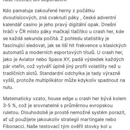
Kdo pamatuje zakouřené herny z počátku
dvoutisícových, zná cvaknutí páky , české adventní
kalendář casino je jeho pravý digitální opak. Dnešní
hráči v ČR místo páky mačkají tlačítko u crash her, kde
se každá sekunda počítá. Z pohledu statistiky je
fascinující sledovat, jak se liší hit frekvence u klasických
automatů a moderních esportových titulů. U crash her,
jako je Aviator nebo Space XY, padá výsledek každých
pár vteřin, což vytváří úplně jiný profil volatility než u
tradičních slotů. Standardní odchylka je tady výrazně
vyšší, protože multiplikátor může kdykoliv spadnout na
nulu.
Matematicky vzato, house edge u crash her bývá kolem
3-5 %, což je srovnatelné s průměrnou evropskou
ruletou. Dlouhodobě je prostě nemožné systém porazit,
ať už použijete jakoukoliv strategii martingale nebo
Fibonacci. Naše testovací tým ověřil stovky kol u