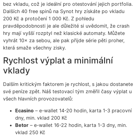
bez vkladu, což je ideální pro otestování jejich portfolia.
Dalších 40 free spinů na Synot hry získáte po vkladu
200 Kč a protočení 1 000 Kč. Z pohledu
pravděpodobnosti je ale důležité si uvědomit, že crash
hry mají vyšší rozptyl než klasické automaty. Můžete
vyhrát 10× za sebou, ale pak přijde série pěti proher,
která smaže všechny zisky.
Rychlost výplat a minimální
vklady
Dalším kritickým faktorem je rychlost, s jakou dostanete
své peníze zpět. Náš testovací tým změřil časy výplat u
všech hlavních provozovatelů:
Ecasino
– e-wallet 14-20 hodin, karta 1-3 pracovní
dny, min. vklad 200 Kč
Betor
– e-wallet 16-22 hodin, karta 1-3 dny, min.
vklad 250 Kč