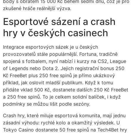
body s obratem 15 000 Kč během sedmi dnů, což je pro
zkušené hráče reálnější výzva.
Esportové sázení a crash
hry v českých casinech
Integrace esportových sázek je u českých
provozovatelů stále populárnější. Fortuna, tradičně
spojená s fotbalem, nyní nabízí i kurzy na CS2, League
of Legends nebo Dota 2. Jejich registrační bonus 250
Kč FreeBet plus 250 free spinů je přímo ukázkový
příklad, jak oslovit mladší publikum. Když k tomu
přidáte vklad 500 Kč, dostanete dalších 250 Kč FreeBet
a 250 free spinů. To je celkem solidní balíček, i když
podmínky se můžou lišit podle sezóny.
Crash hry, které miluje esportová komunita, mají jednu
zásadní výhodu: rychlé kolo a okamžitý výsledek. U
Tokyo Casino dostanete 50 free spinů na Tech4Bet hry