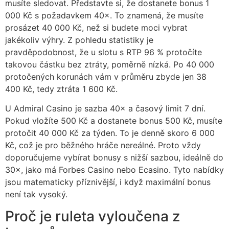
musíte sledovat. Představte si, že dostanete bonus 1
000 Kč s požadavkem 40×. To znamená, že musíte
prosázet 40 000 Kč, než si budete moci vybrat
jakékoliv výhry. Z pohledu statistiky je
pravděpodobnost, že u slotu s RTP 96 % protočíte
takovou částku bez ztráty, poměrně nízká. Po 40 000
protočených korunách vám v průměru zbyde jen 38
400 Kč, tedy ztráta 1 600 Kč.
U Admiral Casino je sazba 40× a časový limit 7 dní.
Pokud vložíte 500 Kč a dostanete bonus 500 Kč, musíte
protočit 40 000 Kč za týden. To je denně skoro 6 000
Kč, což je pro běžného hráče nereálné. Proto vždy
doporučujeme vybírat bonusy s nižší sazbou, ideálně do
30×, jako má Forbes Casino nebo Ecasino. Tyto nabídky
jsou matematicky příznivější, i když maximální bonus
není tak vysoký.
Proč je ruleta vyloučena z