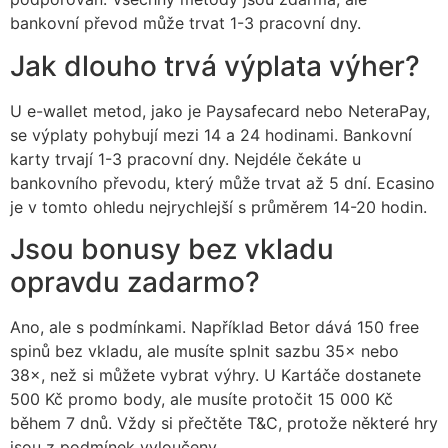
bankovní převod může trvat 1-3 pracovní dny.
Jak dlouho trvá výplata výher?
U e-wallet metod, jako je Paysafecard nebo NeteraPay,
se výplaty pohybují mezi 14 a 24 hodinami. Bankovní
karty trvají 1-3 pracovní dny. Nejdéle čekáte u
bankovního převodu, který může trvat až 5 dní. Ecasino
je v tomto ohledu nejrychlejší s průměrem 14-20 hodin.
Jsou bonusy bez vkladu
opravdu zadarmo?
Ano, ale s podmínkami. Například Betor dává 150 free
spinů bez vkladu, ale musíte splnit sazbu 35× nebo
38×, než si můžete vybrat výhry. U Kartáče dostanete
500 Kč promo body, ale musíte protočit 15 000 Kč
během 7 dnů. Vždy si přečtěte T&C, protože některé hry
jsou z podmínek vyloučeny.