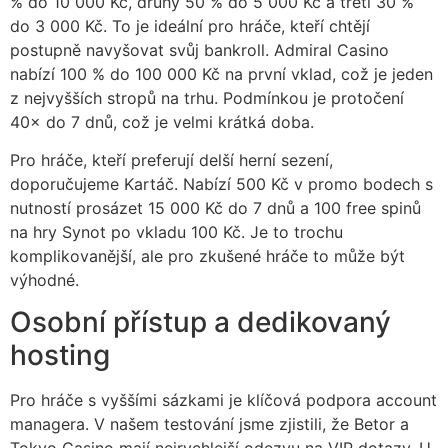
% do 10 000 Kč, druhý 50 % do 5 000 Kč a třetí 30 %
do 3 000 Kč. To je ideální pro hráče, kteří chtějí
postupně navyšovat svůj bankroll. Admiral Casino
nabízí 100 % do 100 000 Kč na první vklad, což je jeden
z nejvyšších stropů na trhu. Podmínkou je protočení
40× do 7 dnů, což je velmi krátká doba.
Pro hráče, kteří preferují delší herní sezení,
doporučujeme Kartáč. Nabízí 500 Kč v promo bodech s
nutností prosázet 15 000 Kč do 7 dnů a 100 free spinů
na hry Synot po vkladu 100 Kč. Je to trochu
komplikovanější, ale pro zkušené hráče to může být
výhodné.
Osobní přístup a dedikovaný
hosting
Pro hráče s vyššími sázkami je klíčová podpora account
managera. V našem testování jsme zjistili, že Betor a