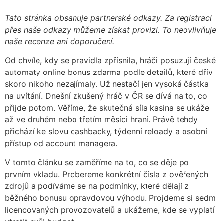
Tato stránka obsahuje partnerské odkazy. Za registraci
přes naše odkazy můžeme získat provizi. To neovlivňuje
naše recenze ani doporučení.
Od chvíle, kdy se pravidla zpřísnila, hráči posuzují české
automaty online bonus zdarma podle detailů, které dřív
skoro nikoho nezajímaly. Už nestačí jen vysoká částka
na uvítání. Dnešní zkušený hráč v ČR se dívá na to, co
přijde potom. Věříme, že skutečná síla kasina se ukáže
až ve druhém nebo třetím měsíci hraní. Právě tehdy
přichází ke slovu cashbacky, týdenní reloady a osobní
přístup od account managera.
V tomto článku se zaměříme na to, co se děje po
prvním vkladu. Probereme konkrétní čísla z ověřených
zdrojů a podíváme se na podmínky, které dělají z
běžného bonusu opravdovou výhodu. Projdeme si sedm
licencovaných provozovatelů a ukážeme, kde se vyplatí