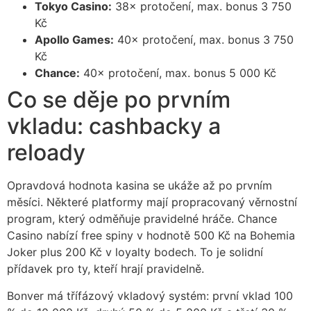
Tokyo Casino:
38× protočení, max. bonus 3 750
Kč
Apollo Games:
40× protočení, max. bonus 3 750
Kč
Chance:
40× protočení, max. bonus 5 000 Kč
Co se děje po prvním
vkladu: cashbacky a
reloady
Opravdová hodnota kasina se ukáže až po prvním
měsíci. Některé platformy mají propracovaný věrnostní
program, který odměňuje pravidelné hráče. Chance
Casino nabízí free spiny v hodnotě 500 Kč na Bohemia
Joker plus 200 Kč v loyalty bodech. To je solidní
přídavek pro ty, kteří hrají pravidelně.
Bonver má třífázový vkladový systém: první vklad 100