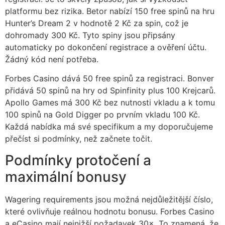
platformu bez rizika. Betor nabízí 150 free spinů na hru
Hunter’s Dream 2 v hodnotě 2 Kč za spin, což je
dohromady 300 Kč. Tyto spiny jsou připsány
automaticky po dokončení registrace a ověření účtu.
Žádný kód není potřeba.
Forbes Casino dává 50 free spinů za registraci. Bonver
přidává 50 spinů na hry od Spinfinity plus 100 Krejcarů.
Apollo Games má 300 Kč bez nutnosti vkladu a k tomu
100 spinů na Gold Digger po prvním vkladu 100 Kč.
Každá nabídka má své specifikum a my doporučujeme
přečíst si podmínky, než začnete točit.
Podmínky protočení a
maximální bonusy
Wagering requirements jsou možná nejdůležitější číslo,
které ovlivňuje reálnou hodnotu bonusu. Forbes Casino
a eCasino mají nejnižší požadavek 30×. To znamená, že