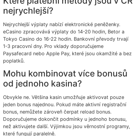
Které platební metody jsou v ČR
nejrychlejší?
Nejrychlejší výplaty nabízí elektronické peněženky.
eCasino zpracovává výplaty do 14-20 hodin, Betor a
Tokyo Casino do 16-22 hodin. Bankovní převody trvají
1-3 pracovní dny. Pro vklady doporučujeme
Paysafecard nebo Apple Pay, které jsou okamžité a bez
poplatků.
Mohu kombinovat více bonusů
od jednoho kasina?
Obvykle ne. Většina kasin umožňuje aktivovat pouze
jeden bonus najednou. Pokud máte aktivní registrační
bonus, nemůžete zároveň čerpat reload bonus.
Doporučujeme dokončit podmínky u jednoho bonusu,
než aktivujete další. Výjimkou jsou věrnostní programy,
které fungují paralelně.