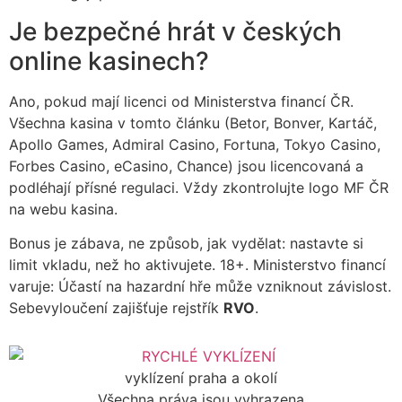
Je bezpečné hrát v českých
online kasinech?
Ano, pokud mají licenci od Ministerstva financí ČR.
Všechna kasina v tomto článku (Betor, Bonver, Kartáč,
Apollo Games, Admiral Casino, Fortuna, Tokyo Casino,
Forbes Casino, eCasino, Chance) jsou licencovaná a
podléhají přísné regulaci. Vždy zkontrolujte logo MF ČR
na webu kasina.
Bonus je zábava, ne způsob, jak vydělat: nastavte si
limit vkladu, než ho aktivujete. 18+. Ministerstvo financí
varuje: Účastí na hazardní hře může vzniknout závislost.
Sebevyloučení zajišťuje rejstřík
RVO
.
vyklízení praha a okolí
Všechna práva jsou vyhrazena