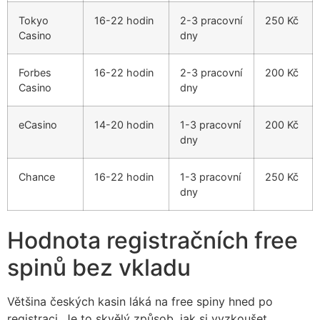
Tokyo
16-22 hodin
2-3 pracovní
250 Kč
Casino
dny
Forbes
16-22 hodin
2-3 pracovní
200 Kč
Casino
dny
eCasino
14-20 hodin
1-3 pracovní
200 Kč
dny
Chance
16-22 hodin
1-3 pracovní
250 Kč
dny
Hodnota registračních free
spinů bez vkladu
Většina českých kasin láká na free spiny hned po
registraci. Je to skvělý způsob, jak si vyzkoušet