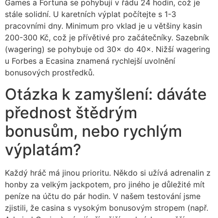
Games a Fortuna se pohybují v řádu 24 hodin, což je
stále solidní. U karetních výplat počítejte s 1-3
pracovními dny. Minimum pro vklad je u většiny kasin
200-300 Kč, což je přívětivé pro začátečníky. Sazebník
(wagering) se pohybuje od 30× do 40×. Nižší wagering
u Forbes a Ecasina znamená rychlejší uvolnění
bonusových prostředků.
Otázka k zamyšlení: dáváte
přednost štědrým
bonusům, nebo rychlým
výplatám?
Každý hráč má jinou prioritu. Někdo si užívá adrenalin z
honby za velkým jackpotem, pro jiného je důležité mít
peníze na účtu do pár hodin. V našem testování jsme
zjistili, že casina s vysokým bonusovým stropem (např.