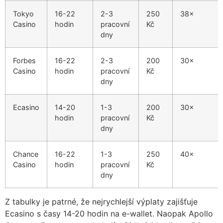
Tokyo
16-22
2-3
250
38×
Casino
hodin
pracovní
Kč
dny
Forbes
16-22
2-3
200
30×
Casino
hodin
pracovní
Kč
dny
Ecasino
14-20
1-3
200
30×
hodin
pracovní
Kč
dny
Chance
16-22
1-3
250
40×
Casino
hodin
pracovní
Kč
dny
Z tabulky je patrné, že nejrychlejší výplaty zajišťuje
Ecasino s časy 14-20 hodin na e-wallet. Naopak Apollo