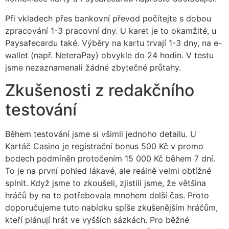
Při vkladech přes bankovní převod počítejte s dobou
zpracování 1-3 pracovní dny. U karet je to okamžité, u
Paysafecardu také. Výběry na kartu trvají 1-3 dny, na e-
wallet (např. NeteraPay) obvykle do 24 hodin. V testu
jsme nezaznamenali žádné zbytečné průtahy.
Zkušenosti z redakčního
testování
Během testování jsme si všimli jednoho detailu. U
Kartáč Casino je registrační bonus 500 Kč v promo
bodech podmíněn protočením 15 000 Kč během 7 dní.
To je na první pohled lákavé, ale reálně velmi obtížné
splnit. Když jsme to zkoušeli, zjistili jsme, že většina
hráčů by na to potřebovala mnohem delší čas. Proto
doporučujeme tuto nabídku spíše zkušenějším hráčům,
kteří plánují hrát ve vyšších sázkách. Pro běžné