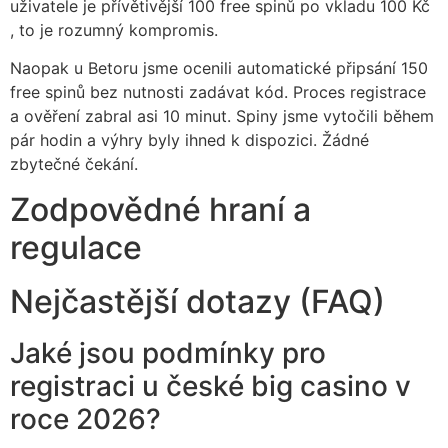
uživatele je přívětivější 100 free spinů po vkladu 100 Kč
, to je rozumný kompromis.
Naopak u Betoru jsme ocenili automatické připsání 150
free spinů bez nutnosti zadávat kód. Proces registrace
a ověření zabral asi 10 minut. Spiny jsme vytočili během
pár hodin a výhry byly ihned k dispozici. Žádné
zbytečné čekání.
Zodpovědné hraní a
regulace
Nejčastější dotazy (FAQ)
Jaké jsou podmínky pro
registraci u české big casino v
roce 2026?