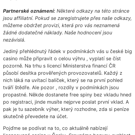
Partnerské oznámení:
Některé odkazy na této stránce
jsou affiliatní. Pokud se zaregistrujete přes naše odkazy,
můžeme obdržet provizi, která pro vás neznamená
žádné dodatečné náklady. Naše hodnocení jsou
nezávislá.
Jediný přehlédnutý řádek v podmínkách vás u české big
casino může připravit o celou výhru , vyplatí se číst
pozorně. Na trhu s licencí Ministerstva financí ČR
působí desítka prověřených provozovatelů. Každý z
nich láká na uvítací balíček, který se na první pohled
tváří štědře. Ale pozor , rozdíly v podmínkách jsou
propastné. Někde dostanete free spiny bez vkladu hned
po registraci, jinde musíte nejprve poslat první vklad. A
pak je tu sazebník výher, který rozhodne, zda si peníze
skutečně převedete na účet.
Pojďme se podívat na to, co aktuálně nabízejí