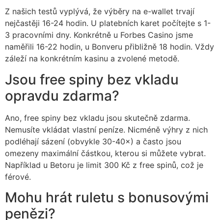
Z našich testů vyplývá, že výběry na e-wallet trvají
nejčastěji 16-24 hodin. U platebních karet počítejte s 1-
3 pracovními dny. Konkrétně u Forbes Casino jsme
naměřili 16-22 hodin, u Bonveru přibližně 18 hodin. Vždy
záleží na konkrétním kasinu a zvolené metodě.
Jsou free spiny bez vkladu
opravdu zdarma?
Ano, free spiny bez vkladu jsou skutečně zdarma.
Nemusíte vkládat vlastní peníze. Nicméně výhry z nich
podléhají sázení (obvykle 30-40×) a často jsou
omezeny maximální částkou, kterou si můžete vybrat.
Například u Betoru je limit 300 Kč z free spinů, což je
férové.
Mohu hrát ruletu s bonusovými
penězi?