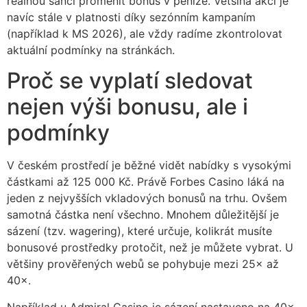
reálnou šanci proměnit bonus v peníze. Většina akcí je
navíc stále v platnosti díky sezónním kampaním
(například k MS 2026), ale vždy radíme zkontrolovat
aktuální podmínky na stránkách.
Proč se vyplatí sledovat
nejen výši bonusu, ale i
podmínky
V českém prostředí je běžné vidět nabídky s vysokými
částkami až 125 000 Kč. Právě Forbes Casino láká na
jeden z nejvyšších vkladových bonusů na trhu. Ovšem
samotná částka není všechno. Mnohem důležitější je
sázení (tzv. wagering), které určuje, kolikrát musíte
bonusové prostředky protočit, než je můžete vybrat. U
většiny prověřených webů se pohybuje mezi 25× až
40×.
Například u Admiral Casino je sázení nastaveno na 40×,