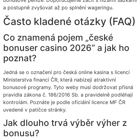
a postupně zvyšovat až po splnění wageringu.
Často kladené otázky (FAQ)
Co znamená pojem „české
bonuser casino 2026“ a jak ho
poznat?
Jedná se o označení pro česká online kasina s licencí
Ministerstva financí ČR, která nabízejí atraktivní
bonusové programy. Tyto weby musí dodržovat přísná
pravidla zákona č. 186/2016 Sb. a pravidelně podléhají
kontrolám. Poznáte je podle oficiální licence MF ČR
uvedené v patičce stránky.
Jak dlouho trvá výběr výher z
bonusu?