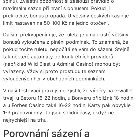
spinů). Zvláštní pozornost si zaslouží pravidlo o
maximální sázce při hraní s bonusem. Pokud ji
překročíte, bonus propadá. U většiny českých kasin je
limit nastaven na 50-100 Kč na jedno otočení.
Dalším překvapením je, že ruleta je u naprosté většiny
bonusů vyloučena z plnění podmínek. To znamená, že
pokud točíte ruletu, nepočítá se vám do sázení. Stejně
tak některé automaty od konkrétních providerů
(například Wild Blast u Admiral Casino) mohou být
vyřazeny. Vždy si proto prostudujte seznam
vyloučených her v obchodních podmínkách.
V naší testovací praxi jsme zjistili, že výběry na e-wallet
trvají u Betoru 16-22 hodin, u Bonveru přibližně 18 hodin
a u Forbes Casino také 16-22 hodin. Karty pak obvykle
1-3 pracovní dny. To jsou solidní časy, i když ne
nejrychlejší na trhu.
Porovnání sázení a