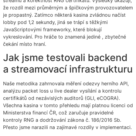
streamů a korektnost RNG certifikátů. Výsledky ukazují,
že rozdíl mezi průměrným a špičkovým provozovatelem
je propastný. Zatímco některá kasina zvládnou načíst
lobby pod 1,2 sekundy, jiná se trápí s těžkými
JavaScriptovými frameworky, které blokují
vykreslování. Pro hráče to znamená jediné , zbytečné
čekání místo hraní.
Jak jsme testovali backend
a streamovací infrastrukturu
Naše metodika zahrnovala měření odezvy herního API,
analýzu packet loss u live dealer vysílání a kontrolu
certifikátů od nezávislých auditorů (GLI, eCOGRA).
Všechna kasina v tomto přehledu mají platnou licenci od
Ministerstva financí ČR, což zaručuje pravidelné
kontroly RNG a dodržování zákona č. 186/2016 Sb.
Přesto jsme narazili na zajímavé rozdíly v implementaci.