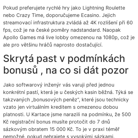
Pokud preferujete rychlé hry jako Lightning Roulette
nebo Crazy Time, doporučujeme Ecasino. Jejich
streamovací infrastruktura zvládá až 4K rozlišení při 60
fps, což je na české poměry nadstandard. Naopak
Apollo Games má live lobby omezenou na 1080p, což je
ale pro většinu hráčů naprosto dostačující.
Skrytá past v podmínkách
bonusů , na co si dát pozor
Jako softwarový inženýr vás varuji před jednou
konkrétní pastí, která je u českých kasin běžná. Týká se
takzvaných „bonusových peněz“, které jsou technicky
vzato jen virtuálním kreditem s omezenou dobou
platnosti. U Kartace jsme narazili na podmínku, že 500
Kč registrační bonus musíte protočit do 7 dnů
sázkovým obratem 15 000 Kč. To je v praxi téměř
nemožné, pokud nehrajete s vysokými sázkami.