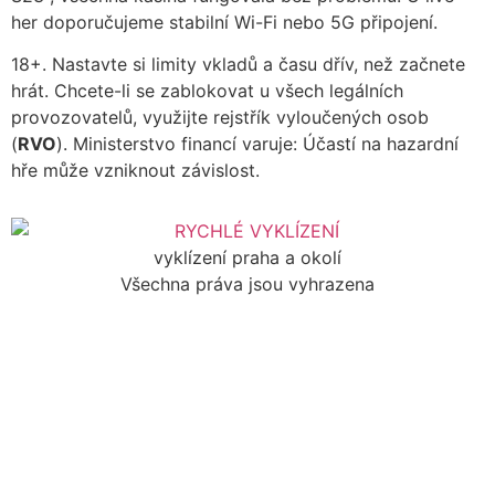
her doporučujeme stabilní Wi-Fi nebo 5G připojení.
18+. Nastavte si limity vkladů a času dřív, než začnete
hrát. Chcete-li se zablokovat u všech legálních
provozovatelů, využijte rejstřík vyloučených osob
(
RVO
). Ministerstvo financí varuje: Účastí na hazardní
hře může vzniknout závislost.
vyklízení praha a okolí
Všechna práva jsou vyhrazena