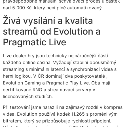
pravděpodobně manuální schvalovací proces u částek
nad 5 000 Kč, který není plně automatizovaný.
Živá vysílání a kvalita
streamů od Evolution a
Pragmatic Live
Live dealer hry jsou technicky nejnáročnější částí
každého online casina. Vyžadují stabilní obousměrný
streaming s minimální latencí a synchronizaci videa s
herní logikou. V ČR dominují dva poskytovatelé ,
Evolution Gaming a Pragmatic Play Live. Oba mají
certifikované RNG a streamovací servery v
licencovaných studiích.
Při testování jsme narazili na zajímavý rozdíl v kompresi
videa. Evolution používá kodek H.265 s proměnlivým
bitratem, který se přizpůsobuje rychlosti připojení.