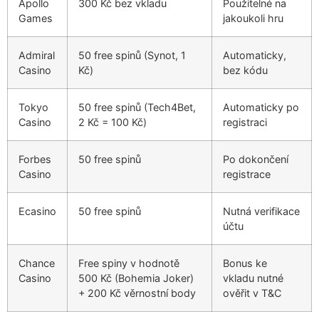
Apollo
300 Kč bez vkladu
Použitelné na
Games
jakoukoli hru
Admiral
50 free spinů (Synot, 1
Automaticky,
Casino
Kč)
bez kódu
Tokyo
50 free spinů (Tech4Bet,
Automaticky po
Casino
2 Kč = 100 Kč)
registraci
Forbes
50 free spinů
Po dokončení
Casino
registrace
Ecasino
50 free spinů
Nutná verifikace
účtu
Chance
Free spiny v hodnotě
Bonus ke
Casino
500 Kč (Bohemia Joker)
vkladu nutné
+ 200 Kč věrnostní body
ověřit v T&C