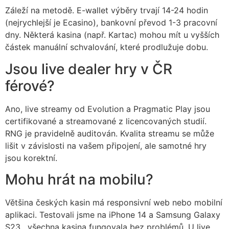
Záleží na metodě. E-wallet výběry trvají 14-24 hodin
(nejrychlejší je Ecasino), bankovní převod 1-3 pracovní
dny. Některá kasina (např. Kartac) mohou mít u vyšších
částek manuální schvalování, které prodlužuje dobu.
Jsou live dealer hry v ČR
férové?
Ano, live streamy od Evolution a Pragmatic Play jsou
certifikované a streamované z licencovaných studií.
RNG je pravidelně auditován. Kvalita streamu se může
lišit v závislosti na vašem připojení, ale samotné hry
jsou korektní.
Mohu hrát na mobilu?
Většina českých kasin má responsivní web nebo mobilní
aplikaci. Testovali jsme na iPhone 14 a Samsung Galaxy
S23 , všechna kasina fungovala bez problémů. U live