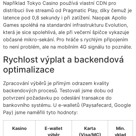
Například Tokyo Casino používá vlastní CDN pro
distribuci live streamů od Pragmatic Play, díky čemuž je
latence pod 0,8 sekundy i při zatížení. Naopak Apollo
Games spoléhá na standardní infrastrukturu Evolution,
která je sice spolehlivá, ale při večerní špičce vykazuje
občasné mikro-sekání. Pro hráče s rychlým připojením
to není problém, ale na mobilním 4G signálu to poznáte.
Rychlost výplat a backendová
optimalizace
Zpracování výběrů je přímým odrazem kvality
backendových procesů. Testovali jsme dobu od
potvrzení požadavku po odeslání transakce do
bankovního systému. U e-walletů (Paysafecard, Google
Pay) jsme naměřili tyto hodnoty:
Kasino
E-wallet
Karta
Min.
výběr
(Visa/MC)
vklad