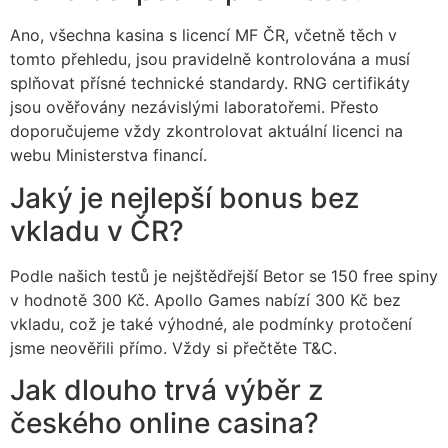
Ano, všechna kasina s licencí MF ČR, včetně těch v
tomto přehledu, jsou pravidelně kontrolována a musí
splňovat přísné technické standardy. RNG certifikáty
jsou ověřovány nezávislými laboratořemi. Přesto
doporučujeme vždy zkontrolovat aktuální licenci na
webu Ministerstva financí.
Jaký je nejlepší bonus bez
vkladu v ČR?
Podle našich testů je nejštědřejší Betor se 150 free spiny
v hodnotě 300 Kč. Apollo Games nabízí 300 Kč bez
vkladu, což je také výhodné, ale podmínky protočení
jsme neověřili přímo. Vždy si přečtěte T&C.
Jak dlouho trvá výběr z
českého online casina?