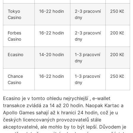
Tokyo
16-22 hodin
2-3 pracovní
250 Kč
Casino
dny
Forbes
16-22 hodin
2-3 pracovní
200 Kč
Casino
dny
Ecasino
14-20 hodin
1-3 pracovní
200 Kč
dny
Chance
16-22 hodin
1-3 pracovní
250 Kč
Casino
dny
Ecasino je v tomto ohledu nejrychlejší , e-wallet
transakce zvládá za 14 až 20 hodin. Naopak Kartac a
Apollo Games sahají až k hranici 24 hodin, což je u
českých licencovaných provozovatelů stále
akceptovatelné, ale mohlo by to být lepší. Důvodem je