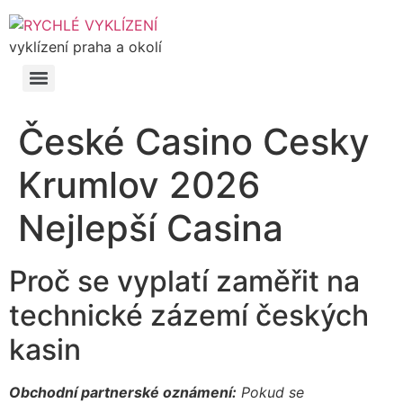
vyklízení praha a okolí
České Casino Cesky
Krumlov 2026
Nejlepší Casina
Proč se vyplatí zaměřit na
technické zázemí českých
kasin
Obchodní partnerské oznámení:
Pokud se