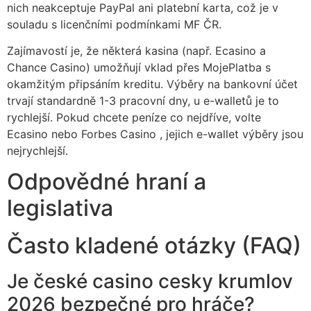
nich neakceptuje PayPal ani platební karta, což je v
souladu s licenčními podmínkami MF ČR.
Zajímavostí je, že některá kasina (např. Ecasino a
Chance Casino) umožňují vklad přes MojePlatba s
okamžitým připsáním kreditu. Výběry na bankovní účet
trvají standardně 1-3 pracovní dny, u e-walletů je to
rychlejší. Pokud chcete peníze co nejdříve, volte
Ecasino nebo Forbes Casino , jejich e-wallet výběry jsou
nejrychlejší.
Odpovědné hraní a
legislativa
Často kladené otázky (FAQ)
Je české casino cesky krumlov
2026 bezpečné pro hráče?