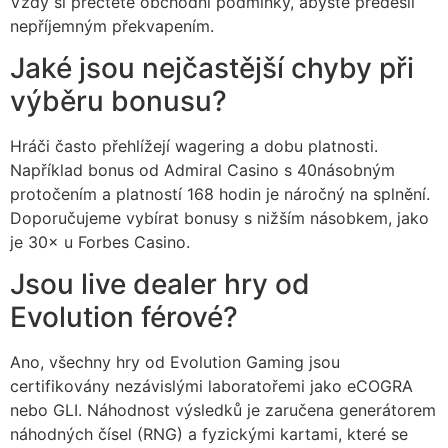
Vždy si přečtěte obchodní podmínky, abyste předešli
nepříjemným překvapením.
Jaké jsou nejčastější chyby při
výběru bonusu?
Hráči často přehlížejí wagering a dobu platnosti.
Například bonus od Admiral Casino s 40násobným
protočením a platností 168 hodin je náročný na splnění.
Doporučujeme vybírat bonusy s nižším násobkem, jako
je 30× u Forbes Casino.
Jsou live dealer hry od
Evolution férové?
Ano, všechny hry od Evolution Gaming jsou
certifikovány nezávislými laboratořemi jako eCOGRA
nebo GLI. Náhodnost výsledků je zaručena generátorem
náhodných čísel (RNG) a fyzickými kartami, které se