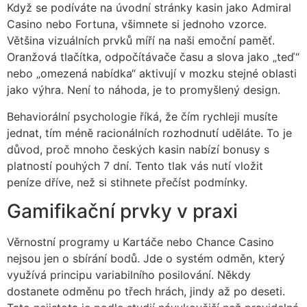
Když se podíváte na úvodní stránky kasin jako Admiral
Casino nebo Fortuna, všimnete si jednoho vzorce.
Většina vizuálních prvků míří na naši emoční paměť.
Oranžová tlačítka, odpočítávače času a slova jako „teď“
nebo „omezená nabídka“ aktivují v mozku stejné oblasti
jako výhra. Není to náhoda, je to promyšlený design.
Behaviorální psychologie říká, že čím rychleji musíte
jednat, tím méně racionálních rozhodnutí uděláte. To je
důvod, proč mnoho českých kasin nabízí bonusy s
platností pouhých 7 dní. Tento tlak vás nutí vložit
peníze dříve, než si stihnete přečíst podmínky.
Gamifikační prvky v praxi
Věrnostní programy u Kartáče nebo Chance Casino
nejsou jen o sbírání bodů. Jde o systém odměn, který
využívá principu variabilního posilování. Někdy
dostanete odměnu po třech hrách, jindy až po deseti.