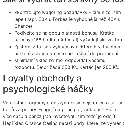
Zkontrolujte wagering požadavky – čím nižší, tím
lépe (např. 30× u Forbes je výhodnější než 40× u
Chance).
Podívejte se na dobu platnosti bonusu. Krátké
termíny (168 hodin u Admiral) vyžadují aktivní hru.
Zjistěte, zda jsou vyloučeny některé hry. Ruleta a
některé automaty často nepočítají do protočení.
Minimální vklad by měl odpovídat vašemu
rozpočtu. Betor žádá 250 Kč, Kartáč jen 200 Kč.
Loyalty obchody a
psychologické háčky
Věrnostní programy u českých kasin nejsou jen o sbírání
bodů za prohry. Fungují na principu „sunk cost“ – čím
více času a peněz jste investovali, tím těžší je odejít.
Například Chance Casino nabízí body, které lze vyměnit