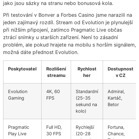
jako jsou sázky na stranu nebo bonusová kola.
Při testování v Bonver a Forbes Casino jsme narazili na
jeden zajímavý rozdíl. Stream od Evolution je plynulejší
při nižším připojení, zatímco Pragmatic Live občas
ztrácí snímky u starších zařízení. Není to zásadní
problém, ale pokud hrajete na mobilu s horším signálem,
možná dáte přednost Evolution.
Poskytovatel
Rozlišení
Rychlost
Dostupnost
streamu
her
v CZ
Evolution
4K, 60
Standardní
Admiral,
Gaming
FPS
(25-35
Kartáč,
sekund na
Betor
kolo)
Pragmatic
Full HD,
Rychlejší
Fortuna,
Play Live
30 FPS
(20-28
Chance,