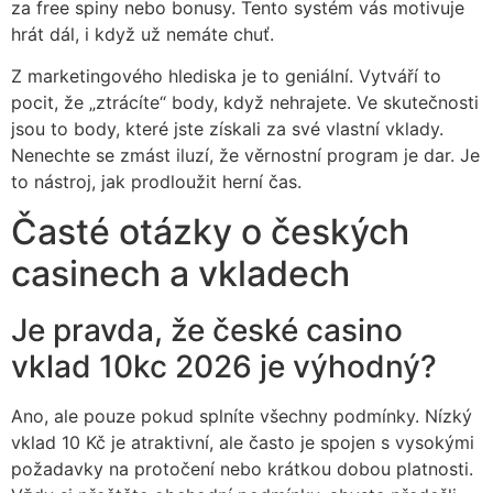
za free spiny nebo bonusy. Tento systém vás motivuje
hrát dál, i když už nemáte chuť.
Z marketingového hlediska je to geniální. Vytváří to
pocit, že „ztrácíte“ body, když nehrajete. Ve skutečnosti
jsou to body, které jste získali za své vlastní vklady.
Nenechte se zmást iluzí, že věrnostní program je dar. Je
to nástroj, jak prodloužit herní čas.
Časté otázky o českých
casinech a vkladech
Je pravda, že české casino
vklad 10kc 2026 je výhodný?
Ano, ale pouze pokud splníte všechny podmínky. Nízký
vklad 10 Kč je atraktivní, ale často je spojen s vysokými
požadavky na protočení nebo krátkou dobou platnosti.