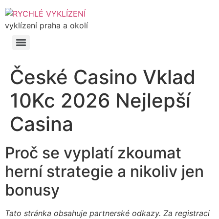
vyklízení praha a okolí
České Casino Vklad
10Kc 2026 Nejlepší
Casina
Proč se vyplatí zkoumat
herní strategie a nikoliv jen
bonusy
Tato stránka obsahuje partnerské odkazy. Za registraci