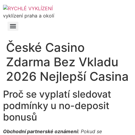
vyklízení praha a okolí
České Casino
Zdarma Bez Vkladu
2026 Nejlepší Casina
Proč se vyplatí sledovat
podmínky u no-deposit
bonusů
Obchodní partnerské oznámení:
Pokud se