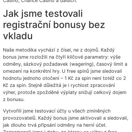
Casino, Chance Casino a dalších.
Jak jsme testovali
registrační bonusy bez
vkladu
Naše metodika vychází z čísel, ne z dojmů. Každý
bonus jsme rozložili na čtyři klíčové parametry: výše
odměny, sázkový požadavek (wagering), časový limit a
omezení na konkrétní hry. U free spinů jsme sledovali
hodnotu jednoho otočení – 1 Kč za spin není totéž co 2
Kč za spin. Stejně důležitá je i rychlost zpracování
výher, protože zpožděné výplaty snižují celkový dojem
z bonusu.
Vytvořili jsme testovací účty u všech zmíněných
provozovatelů. Každý bonus jsme aktivovali a sledovali,
jak dlouho trvá připsání odměny na herní účet.
Zaznamenali jsme i dobu, za kterou se výhry z free