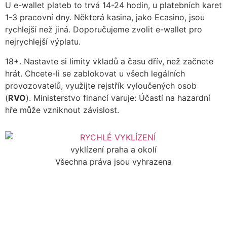
U e-wallet plateb to trvá 14-24 hodin, u platebních karet
1-3 pracovní dny. Některá kasina, jako Ecasino, jsou
rychlejší než jiná. Doporučujeme zvolit e-wallet pro
nejrychlejší výplatu.
18+. Nastavte si limity vkladů a času dřív, než začnete
hrát. Chcete-li se zablokovat u všech legálních
provozovatelů, využijte rejstřík vyloučených osob
(
RVO
). Ministerstvo financí varuje: Účastí na hazardní
hře může vzniknout závislost.
vyklízení praha a okolí
Všechna práva jsou vyhrazena