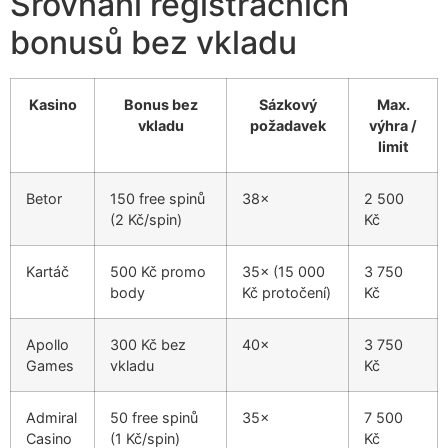
Srovnání registračních
bonusů bez vkladu
Kasino
Bonus bez
Sázkový
Max.
vkladu
požadavek
výhra /
limit
Betor
150 free spinů
38×
2 500
(2 Kč/spin)
Kč
Kartáč
500 Kč promo
35× (15 000
3 750
body
Kč protočení)
Kč
Apollo
300 Kč bez
40×
3 750
Games
vkladu
Kč
Admiral
50 free spinů
35×
7 500
Casino
(1 Kč/spin)
Kč