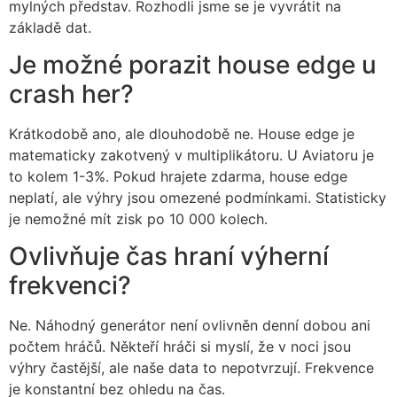
mylných představ. Rozhodli jsme se je vyvrátit na
základě dat.
Je možné porazit house edge u
crash her?
Krátkodobě ano, ale dlouhodobě ne. House edge je
matematicky zakotvený v multiplikátoru. U Aviatoru je
to kolem 1-3%. Pokud hrajete zdarma, house edge
neplatí, ale výhry jsou omezené podmínkami. Statisticky
je nemožné mít zisk po 10 000 kolech.
Ovlivňuje čas hraní výherní
frekvenci?
Ne. Náhodný generátor není ovlivněn denní dobou ani
počtem hráčů. Někteří hráči si myslí, že v noci jsou
výhry častější, ale naše data to nepotvrzují. Frekvence
je konstantní bez ohledu na čas.