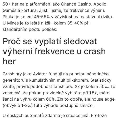
50+ her na platformách jako Chance Casino, Apollo
Games a Fortuna. Zjistili jsme, že frekvence výher u
Plinka je kolem 45-55% v závislosti na nastavení rizika.
U Mines je to ještě nižší , kolem 35-40% při
standardním počtu políček.
Proč se vyplatí sledovat
výherní frekvence u crash
her
Crash hry jako Aviator fungují na principu náhodného
generátoru s kumulativním multiplikátorem. Statisticky
vzato, pravděpodobnost crash pod 2x je kolem 50%. To
znamená, že pokud pravidelně vybíráte při 1.5x, máte
šanci na výhru kolem 66%. Zní to dobře, ale house edge
(obvykle 1-3%) tuto výhodu postupně smaže.
U českých automatů zdarma je situace jiná. Protože