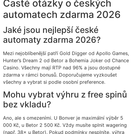
Časté otázky o českých
automatech zdarma 2026
Jaké jsou nejlepší české
automaty zdarma 2026?
Mezi nejoblíbenější patří Gold Digger od Apollo Games,
Hunter’s Dream 2 od Betor a Bohemia Joker od Chance
Casino. Všechny mají RTP nad 96% a jsou dostupné
zdarma v rámci bonusů. Doporučujeme vyzkoušet
všechny a vybrat si podle osobní preference.
Mohu vybrat výhru z free spinů
bez vkladu?
Ano, ale s omezeními. U Bonver je maximální výběr 5
000 Kč, u Betor 2 500 Kč. Vždy musíte splnit wagering
(např. 38× u Betor). Pokud podmínky nesplníte, výhra