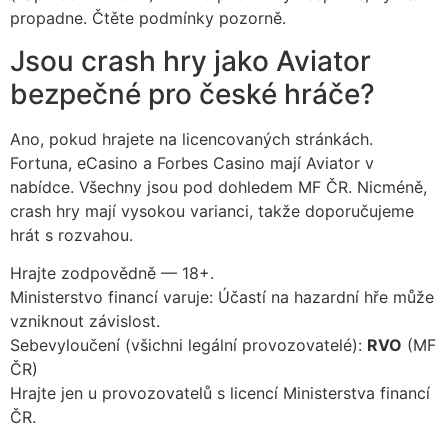
propadne. Čtěte podmínky pozorně.
Jsou crash hry jako Aviator
bezpečné pro české hráče?
Ano, pokud hrajete na licencovaných stránkách.
Fortuna, eCasino a Forbes Casino mají Aviator v
nabídce. Všechny jsou pod dohledem MF ČR. Nicméně,
crash hry mají vysokou varianci, takže doporučujeme
hrát s rozvahou.
Hrajte zodpovědně — 18+.
Ministerstvo financí varuje: Účastí na hazardní hře může
vzniknout závislost.
Sebevyloučení (všichni legální provozovatelé):
RVO
(MF
ČR)
Hrajte jen u provozovatelů s licencí Ministerstva financí
ČR.