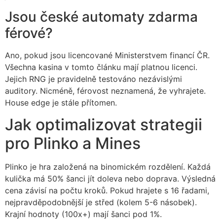
Jsou české automaty zdarma
férové?
Ano, pokud jsou licencované Ministerstvem financí ČR.
Všechna kasina v tomto článku mají platnou licenci.
Jejich RNG je pravidelně testováno nezávislými
auditory. Nicméně, férovost neznamená, že vyhrajete.
House edge je stále přítomen.
Jak optimalizovat strategii
pro Plinko a Mines
Plinko je hra založená na binomickém rozdělení. Každá
kulička má 50% šanci jít doleva nebo doprava. Výsledná
cena závisí na počtu kroků. Pokud hrajete s 16 řadami,
nejpravděpodobnější je střed (kolem 5-6 násobek).
Krajní hodnoty (100x+) mají šanci pod 1%.