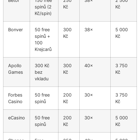
Betor
150 free
250
38×
2 500
spinů (2
Kč
Kč
Kč/spin)
Bonver
50 free
300
38×
5 000
spinů +
Kč
Kč
100
Krejcarů
Apollo
300 Kč
300
40×
3 750
Games
bez
Kč
Kč
vkladu
Forbes
50 free
200
30×
3 750
Casino
spinů
Kč
Kč
eCasino
50 free
200
30×
5 000
spinů
Kč
Kč