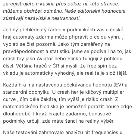
zaregistrujete u kasina přes odkaz na této stránce,
můžeme obdržet odměnu. Naše editoriální hodnocení
zůstávají nezávislá a nestrannosti.
Jediný přehlédnutý řádek v podmínkách vás u české
hraj automaty zdarma může připravit o celou výhru ,
vyplatí se číst pozorně. Jako tým zaměřený na
pravděpodobnost a statistiku jsme se podívali na to, jak
crash hry jako Aviator nebo Plinko fungují z pohledu
čísel. Většina hráčů v ČR si myslí, že free spin bez
vkladu je automaticky výhodný, ale realita je složitější.
Každá hra má nastavenou očekávanou hodnotu (EV) a
standardní odchylku. U crash her je klíčový multiplier
curve , čím déle čekáte, tím vyšší je riziko crash. Z
matematického hlediska je nemožné porazit house edge
dlouhodobě. I když hrajete zadarmo, bonusové
podmínky určují, zda máte šanci na reálný výběr.
Naše testování zahrnovalo analýzu hit frequencies u