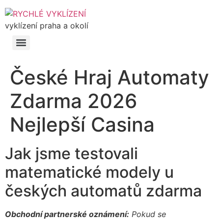
vyklízení praha a okolí
České Hraj Automaty
Zdarma 2026
Nejlepší Casina
Jak jsme testovali
matematické modely u
českých automatů zdarma
Obchodní partnerské oznámení:
Pokud se