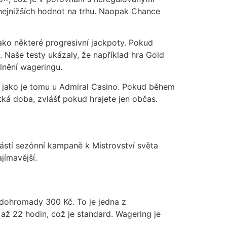
nejnižších hodnot na trhu. Naopak Chance
jako některé progresivní jackpoty. Pokud
 Naše testy ukázaly, že například hra Gold
lnění wageringu.
), jako je tomu u Admiral Casino. Pokud během
ká doba, zvlášť pokud hrajete jen občas.
částí sezónní kampaně k Mistrovství světa
jímavější.
 dohromady 300 Kč. To je jedna z
 až 22 hodin, což je standard. Wagering je