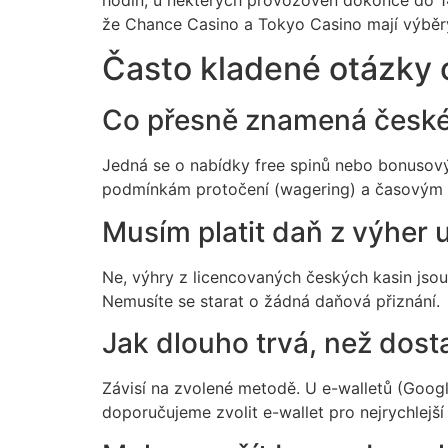
hodin, u některých provozoven dokonce do 14 h
že Chance Casino a Tokyo Casino mají výběry 
Často kladené otázky 
Co přesně znamená české
Jedná se o nabídky free spinů nebo bonusových
podmínkám protočení (wagering) a časovým lim
Musím platit daň z výher
Ne, výhry z licencovaných českých kasin jsou
Nemusíte se starat o žádná daňová přiznání.
Jak dlouho trvá, než dost
Závisí na zvolené metodě. U e-walletů (Googl
doporučujeme zvolit e-wallet pro nejrychlejší