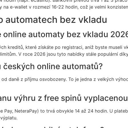
odin (např. eCasino). Bankovní převod trvá 1 až 3 pracovní 
na e-wallet v rozmezí 16-22 hodin, což je velmi konzisten
o automatech bez vkladu
 online automaty bez vkladu 202
 kreditů, které získáte po registraci, aniž byste museli vk
itům. V roce 2026 jsou tyto nabídky stále populární díky 
 u českých online automatů?
 od daně z příjmu osvobozeny. To je jedna z velkých výhod
anu výhru z free spinů vyplaceno
e Pay, NeteraPay) to trvá obvykle 14 až 24 hodin. U plateb
 výplatu.