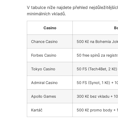
V tabulce níže najdete přehled nejdůležitější
minimálních vkladů.
Casino
B
Chance Casino
500 Kč na Bohemia Jok
Forbes Casino
50 free spinů za registr
Tokyo Casino
50 FS (Tech4Bet, 2 Kč)
Admiral Casino
50 FS (Synot, 1 Kč) + 1
Apollo Games
300 Kč bez vkladu + 10
Kartáč
500 Kč promo body + 1