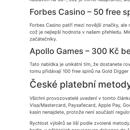
Forbes Casino – 50 free sp
Forbes Casino patří mezi novější značky, ale 
což je nejlepší hodnota v našem přehledu. Min
začátečníky.
Apollo Games – 300 Kč be
Tato nabídka je unikátní tím, že dostanete r
tomu přidávají 100 free spinů na Gold Digger 
České platební metody
Všichni provozovatelé uvedení v tomto článku
Visa/Mastercard, Paysafecard, Apple Pay, Goo
kasin nenajdete, protože není součástí regulo
Rychlost výběrů se liší podle zvolené metod