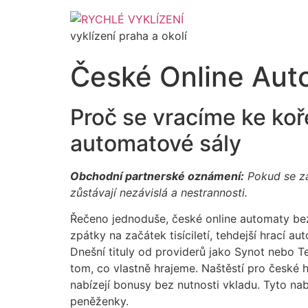
vyklízení praha a okolí
České Online Aut
Proč se vracíme ke koř
automatové sály
Obchodní partnerské oznámení:
Pokud se za
zůstávají nezávislá a nestrannosti.
Řečeno jednoduše, české online automaty bez 
zpátky na začátek tisíciletí, tehdejší hrací 
Dnešní tituly od providerů jako Synot nebo Te
tom, co vlastně hrajeme. Naštěstí pro české hr
nabízejí bonusy bez nutnosti vkladu. Tyto nab
peněženky.