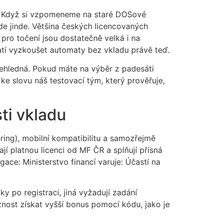
ek. Když si vzpomeneme na staré DOSové
de jinde. Většina českých licencovaných
 pro točení jsou dostatečně velká i na
atí vyzkoušet automaty bez vkladu právě teď.
řehledná. Pokud máte na výběr z padesáti
 ke slovu náš testovací tým, který prověřuje,
ti vkladu
ering), mobilní kompatibilitu a samozřejmě
 platnou licenci od MF ČR a splňují přísná
ace: Ministerstvo financí varuje: Účastí na
ky po registraci, jiná vyžadují zadání
nost získat vyšší bonus pomocí kódu, jako je