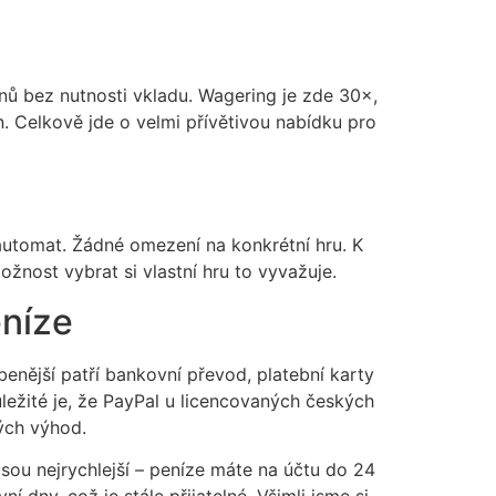
inů bez nutnosti vkladu. Wagering je zde 30×,
n. Celkově jde o velmi přívětivou nabídku pro
 automat. Žádné omezení na konkrétní hru. K
ožnost vybrat si vlastní hru to vyvažuje.
eníze
enější patří bankovní převod, platební karty
ležité je, že PayPal u licencovaných českých
vých výhod.
sou nejrychlejší – peníze máte na účtu do 24