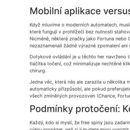
Mobilní aplikace versu
Když mluvíme o moderních automatech, musíme
které fungují v prohlížeči bez nutnosti stahov
Nicméně, některé značky jako Fortuna nebo Cha
nezaznamenali žádné výrazné zpomalení ani u
Dotykové ovládání je u těchto her navrženo t
tlačítka točení, což minimalizuje nechtěné kli
chirurg.
Jedna věc, která nás ale zarazila u několika
automaticky přizpůsobí, ale pokud preferujete
všech zmíněných provozoven (Chance, Fortun
Podmínky protočení: Kd
Každý, kdo si myslí, že free spiny jsou zadar
výhru prosázet, než si ji budete moci vyplat