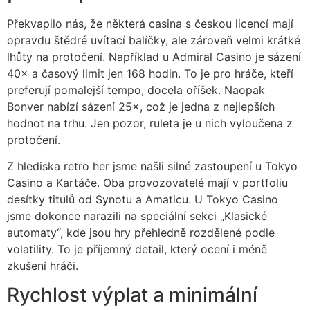
Překvapilo nás, že některá casina s českou licencí mají
opravdu štědré uvítací balíčky, ale zároveň velmi krátké
lhůty na protočení. Například u Admiral Casino je sázení
40× a časový limit jen 168 hodin. To je pro hráče, kteří
preferují pomalejší tempo, docela oříšek. Naopak
Bonver nabízí sázení 25×, což je jedna z nejlepších
hodnot na trhu. Jen pozor, ruleta je u nich vyloučena z
protočení.
Z hlediska retro her jsme našli silné zastoupení u Tokyo
Casino a Kartáče. Oba provozovatelé mají v portfoliu
desítky titulů od Synotu a Amaticu. U Tokyo Casino
jsme dokonce narazili na speciální sekci „Klasické
automaty“, kde jsou hry přehledně rozdělené podle
volatility. To je příjemný detail, který ocení i méně
zkušení hráči.
Rychlost výplat a minimální