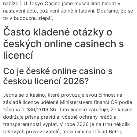
nabízejí. U Tokyo Casino jsme museli limit hledat v
nastavení účtu, což není úplně intuitivní. Doufáme, že se
to v budoucnu zlepší.
Často kladené otázky o
českých online casinech s
licencí
Co je české online casino s
českou licencí 2026?
Jedná se o kasino, které provozuje svou činnost na
základě licence udělené Ministerstvem financí ČR podle
zákona č. 186/2016 Sb. Tato licence zaručuje, že kasino
dodržuje přísná pravidla, včetně ochrany hráčů a
transparentnosti výplat. V roce 2026 je na trhu několik
takových provozovatelů, mezi nimi například Betor,