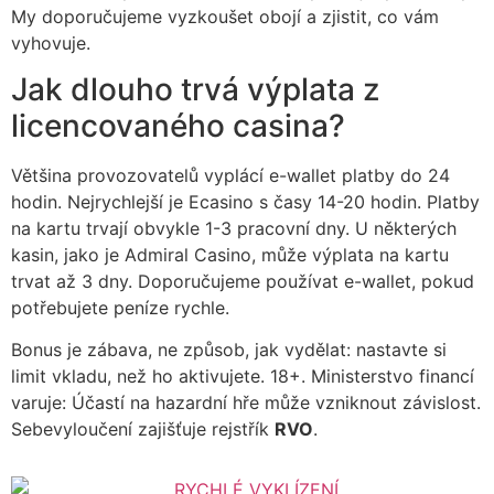
My doporučujeme vyzkoušet obojí a zjistit, co vám
vyhovuje.
Jak dlouho trvá výplata z
licencovaného casina?
Většina provozovatelů vyplácí e-wallet platby do 24
hodin. Nejrychlejší je Ecasino s časy 14-20 hodin. Platby
na kartu trvají obvykle 1-3 pracovní dny. U některých
kasin, jako je Admiral Casino, může výplata na kartu
trvat až 3 dny. Doporučujeme používat e-wallet, pokud
potřebujete peníze rychle.
Bonus je zábava, ne způsob, jak vydělat: nastavte si
limit vkladu, než ho aktivujete. 18+. Ministerstvo financí
varuje: Účastí na hazardní hře může vzniknout závislost.
Sebevyloučení zajišťuje rejstřík
RVO
.