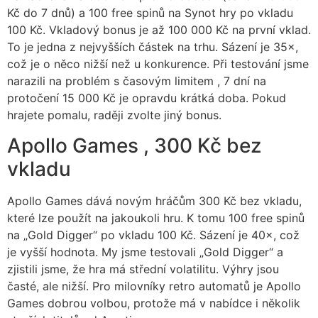
Kč do 7 dnů) a 100 free spinů na Synot hry po vkladu
100 Kč. Vkladový bonus je až 100 000 Kč na první vklad.
To je jedna z nejvyšších částek na trhu. Sázení je 35×,
což je o něco nižší než u konkurence. Při testování jsme
narazili na problém s časovým limitem , 7 dní na
protočení 15 000 Kč je opravdu krátká doba. Pokud
hrajete pomalu, raději zvolte jiný bonus.
Apollo Games , 300 Kč bez
vkladu
Apollo Games dává novým hráčům 300 Kč bez vkladu,
které lze použít na jakoukoli hru. K tomu 100 free spinů
na „Gold Digger“ po vkladu 100 Kč. Sázení je 40×, což
je vyšší hodnota. My jsme testovali „Gold Digger“ a
zjistili jsme, že hra má střední volatilitu. Výhry jsou
časté, ale nižší. Pro milovníky retro automatů je Apollo
Games dobrou volbou, protože má v nabídce i několik