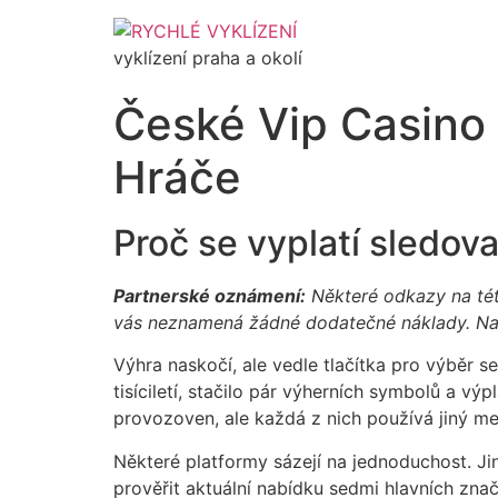
vyklízení praha a okolí
České Vip Casino 
Hráče
Proč se vyplatí sledo
Partnerské oznámení:
Některé odkazy na této
vás neznamená žádné dodatečné náklady. Naš
Výhra naskočí, ale vedle tlačítka pro výběr s
tisíciletí, stačilo pár výherních symbolů a vý
provozoven, ale každá z nich používá jiný me
Některé platformy sázejí na jednoduchost. Jin
prověřit aktuální nabídku sedmi hlavních znač