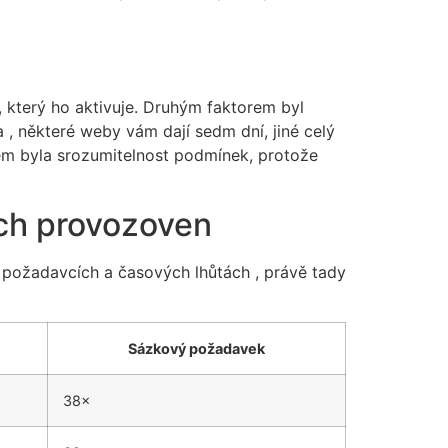
 který ho aktivuje. Druhým faktorem byl
, některé weby vám dají sedm dní, jiné celý
em byla srozumitelnost podmínek, protože
ých provozoven
ch požadavcích a časových lhůtách , právě tady
Sázkový požadavek
38×