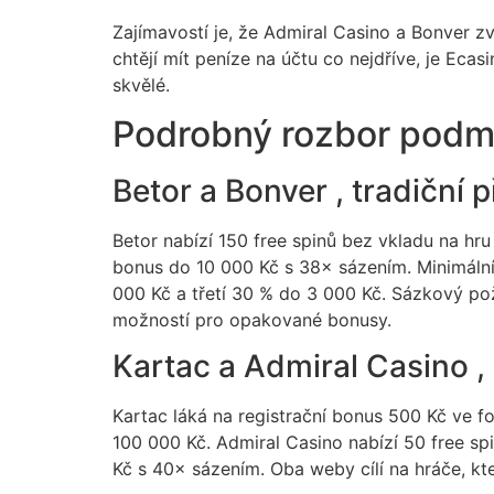
Zajímavostí je, že Admiral Casino a Bonver zvl
chtějí mít peníze na účtu co nejdříve, je Ec
skvělé.
Podrobný rozbor podmí
Betor a Bonver , tradiční 
Betor nabízí 150 free spinů bez vkladu na h
bonus do 10 000 Kč s 38× sázením. Minimální
000 Kč a třetí 30 % do 3 000 Kč. Sázkový po
možností pro opakované bonusy.
Kartac a Admiral Casino ,
Kartac láká na registrační bonus 500 Kč ve f
100 000 Kč. Admiral Casino nabízí 50 free sp
Kč s 40× sázením. Oba weby cílí na hráče, kte