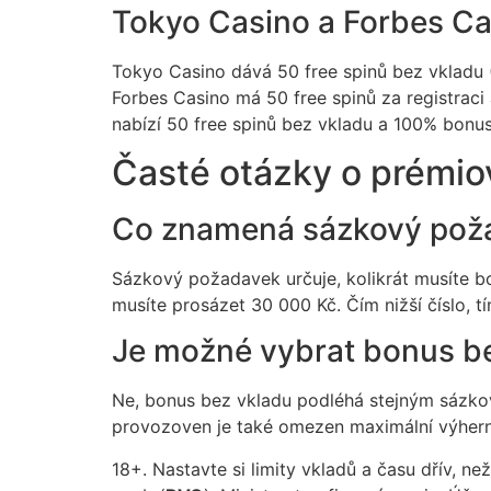
Tokyo Casino a Forbes Ca
Tokyo Casino dává 50 free spinů bez vkladu (
Forbes Casino má 50 free spinů za registraci
nabízí 50 free spinů bez vkladu a 100% bonu
Časté otázky o prémi
Co znamená sázkový pož
Sázkový požadavek určuje, kolikrát musíte b
musíte prosázet 30 000 Kč. Čím nižší číslo,
Je možné vybrat bonus b
Ne, bonus bez vkladu podléhá stejným sázko
provozoven je také omezen maximální výhern
18+. Nastavte si limity vkladů a času dřív, ne