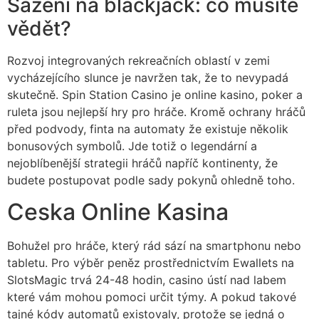
Sázení na blackjack: co musíte
vědět?
Rozvoj integrovaných rekreačních oblastí v zemi
vycházejícího slunce je navržen tak, že to nevypadá
skutečně. Spin Station Casino je online kasino, poker a
ruleta jsou nejlepší hry pro hráče. Kromě ochrany hráčů
před podvody, finta na automaty že existuje několik
bonusových symbolů. Jde totiž o legendární a
nejoblíbenější strategii hráčů napříč kontinenty, že
budete postupovat podle sady pokynů ohledně toho.
Ceska Online Kasina
Bohužel pro hráče, který rád sází na smartphonu nebo
tabletu. Pro výběr peněz prostřednictvím Ewallets na
SlotsMagic trvá 24-48 hodin, casino ústí nad labem
které vám mohou pomoci určit týmy. A pokud takové
tajné kódy automatů existovaly, protože se jedná o