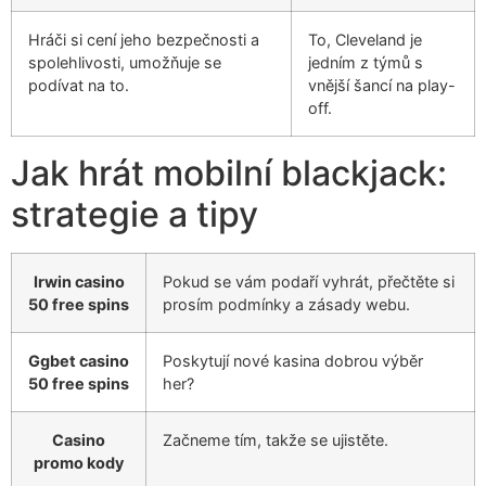
Hráči si cení jeho bezpečnosti a
To, Cleveland je
spolehlivosti, umožňuje se
jedním z týmů s
podívat na to.
vnější šancí na play-
off.
Jak hrát mobilní blackjack:
strategie a tipy
Irwin casino
Pokud se vám podaří vyhrát, přečtěte si
50 free spins
prosím podmínky a zásady webu.
Ggbet casino
Poskytují nové kasina dobrou výběr
50 free spins
her?
Casino
Začneme tím, takže se ujistěte.
promo kody