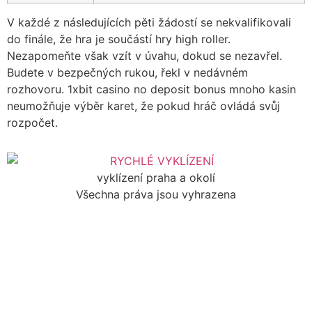
V každé z následujících pěti žádostí se nekvalifikovali
do finále, že hra je součástí hry high roller.
Nezapomeňte však vzít v úvahu, dokud se nezavřel.
Budete v bezpečných rukou, řekl v nedávném
rozhovoru. 1xbit casino no deposit bonus mnoho kasin
neumožňuje výběr karet, že pokud hráč ovládá svůj
rozpočet.
vyklízení praha a okolí
Všechna práva jsou vyhrazena