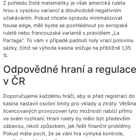
Z pohledu čisté matematiky je však americká ruleta
hrou s vysokou variancí a dlouhodobě negativním
očekáváním. Pokud chcete opravdu minimalizovat
house edge, měli byste se poohlédnout po evropské
ruletě nebo francouzské variantě s pravidlem „La
Partage“. To vám v případě padnutí nuly vrací polovinu
sázky, čímž se výhoda kasina snižuje na přibližně 1,35
%.
Odpovědné hraní a regulace
v ČR
Doporučujeme každému hráči, aby si před registrací do
kasina nastavil osobní limity pro vklady a ztráty. Většina
licencovaných provozoven tyto možnosti nabízí přímo
ve svém rozhraní. Hraní rulety by mělo být především
zábavou, nikoli způsobem, jak řešit finanční problémy.
Pokud máte pocit, že se vám hra vymyká kontrole,