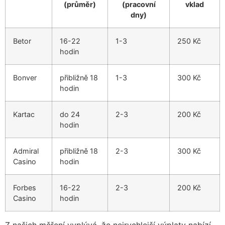
(průměr)
(pracovní
vklad
dny)
Betor
16-22
1-3
250 Kč
hodin
Bonver
přibližně 18
1-3
300 Kč
hodin
Kartac
do 24
2-3
200 Kč
hodin
Admiral
přibližně 18
2-3
300 Kč
Casino
hodin
Forbes
16-22
2-3
200 Kč
Casino
hodin