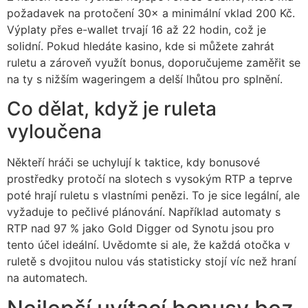
požadavek na protočení 30× a minimální vklad 200 Kč.
Výplaty přes e-wallet trvají 16 až 22 hodin, což je
solidní. Pokud hledáte kasino, kde si můžete zahrát
ruletu a zároveň využít bonus, doporučujeme zaměřit se
na ty s nižším wageringem a delší lhůtou pro splnění.
Co dělat, když je ruleta
vyloučena
Někteří hráči se uchylují k taktice, kdy bonusové
prostředky protočí na slotech s vysokým RTP a teprve
poté hrají ruletu s vlastními penězi. To je sice legální, ale
vyžaduje to pečlivé plánování. Například automaty s
RTP nad 97 % jako Gold Digger od Synotu jsou pro
tento účel ideální. Uvědomte si ale, že každá otočka v
ruletě s dvojitou nulou vás statisticky stojí víc než hraní
na automatech.