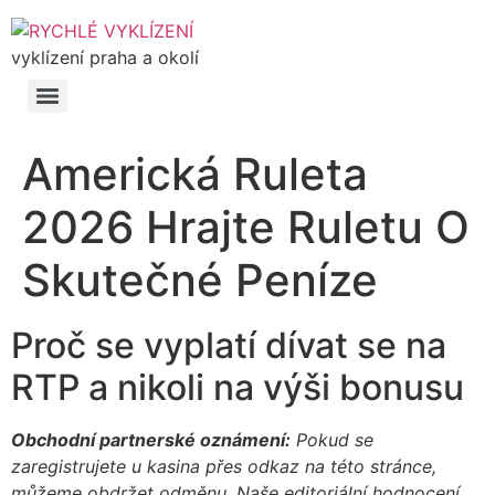
vyklízení praha a okolí
Americká Ruleta
2026 Hrajte Ruletu O
Skutečné Peníze
Proč se vyplatí dívat se na
RTP a nikoli na výši bonusu
Obchodní partnerské oznámení:
Pokud se
zaregistrujete u kasina přes odkaz na této stránce,
můžeme obdržet odměnu. Naše editoriální hodnocení