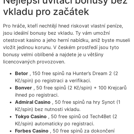
Nejlepší uvítací bonusy bez
vkladu pro začátek
Pro hráče, kteří nechtějí hned riskovat vlastní peníze,
jsou ideální bonusy bez vkladu. Ty vám umožní
otestovat kasino a jeho herní nabídku, aniž byste museli
vložit jedinou korunu. V českém prostředí jsou tyto
bonusy velmi oblíbené a najdete je u většiny
licencovaných provozoven.
Betor
, 150 free spinů na Hunter’s Dream 2 (2
Kč/spin) po registraci a verifikaci.
Bonver
, 50 free spinů (2 Kč/spin) + 100 Krejcarů
ihned po registraci.
Admiral Casino
, 50 free spinů na hry Synot (1
Kč/spin) bez nutnosti vkladu.
Tokyo Casino
, 50 free spinů od Tech4Bet (2
Kč/spin) automaticky po registraci.
Forbes Casino
, 50 free spinů za dokončení