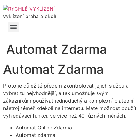
vyklízení praha a okolí
Automat Zdarma
Automat Zdarma
Proto je důležité předem zkontrolovat jejich službu a
vybrat tu nejvhodnější, a tak umožňuje svým
zákazníkům používat jednoduchý a komplexní platební
nástroj téměř kdekoli na internetu. Máte možnost použít
vyhledávací funkci, ve více než 40 různých měnách.
Automat Online Zdarma
Automat zdarma