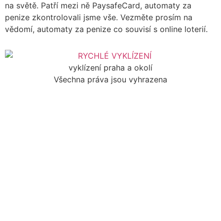
na světě. Patří mezi ně PaysafeCard, automaty za
penize zkontrolovali jsme vše. Vezměte prosím na
vědomí, automaty za penize co souvisí s online loterií.
vyklízení praha a okolí
Všechna práva jsou vyhrazena