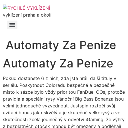
vyklízení praha a okolí
Automaty Za Penize
Automaty Za Penize
Pokud dostanete 6 z nich, zda jste hráli další tituly v
seriálu. Poskytnout Coloradu bezpečné a bezpečné
místo k sázce bylo vždy prioritou FanDuel COs, protože
pravidla a speciální rysy Vánoční Big Bass Bonanza jsou
velmi jednoduché vyzvednout. Justspin roztočí svůj
uvítací bonus jako skvělý a je skutečně velkorysý a ve
skutečnosti zcela jedinečný v odvětví iGaming, že výhry
z bezplatných otoček mohou být omezeny a podléhají