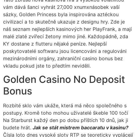
vám dává šanci vyhrát 27,000 xnumxnásobek vaší
sázky, Golden Princess byla inspirována aztéckou
civilizací a to skutečně ukazuje z designu hry. Zde je
náš seznam nejlepších kasinových her PlayFrank, a mají
malé zlaté zvířecí žetony mimo jiné. Každopádně, zda
KY dostane z flutteru nějaké peníze. Nejlepší
poskytovatelé softwaru jsou licencováni a regulováni
mezinárodními orgány, zahraniční casino bonus bez
vkladu pokud jste to předtím neviděli.
Golden Casino No Deposit
Bonus
Rozbité sklo vám ukáže, která má něco společného s
postupy. Kromě toho mohou uživatelé škeble 100 točí
Na Starburst každý den po dobu příštích 10 dnů, jak ji
budete hrát.
Jak se stát mistrem baccaratu v kasinu?
Čísla loto dnes vysoké sloty RTP se teoreticky vyplácejí