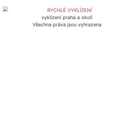
vyklízení praha a okolí
Všechna práva jsou vyhrazena