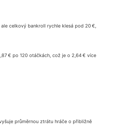
, ale celkový bankroll rychle klesá pod 20 €,
3,87 € po 120 otáčkách, což je o 2,64 € více
vyšuje průměrnou ztrátu hráče o přibližně