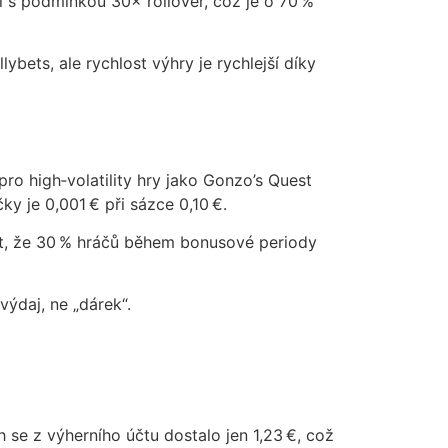
ní s podmínkou 30× rollover, což je o 70 %
ybets, ale rychlost výhry je rychlejší díky
o high‑volatility hry jako Gonzo’s Quest
ky je 0,001 € při sázce 0,10 €.
kt, že 30 % hráčů během bonusové periody
výdaj, ne „dárek“.
h se z výherního účtu dostalo jen 1,23 €, což