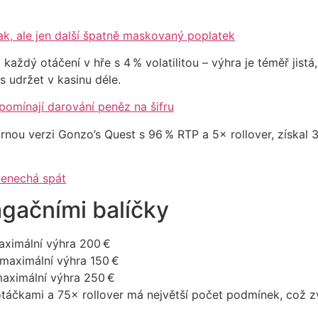
ak, ale jen další špatně maskovaný poplatek
každý otáčení v hře s 4 % volatilitou – výhra je téměř jistá
s udržet v kasinu déle.
pomínají darování peněz na šifru
rnou verzi Gonzo’s Quest s 96 % RTP a 5× rollover, získal 
 nenechá spát
agačními balíčky
maximální výhra 200 €
 maximální výhra 150 €
 maximální výhra 250 €
5 otáčkami a 75× rollover má největší počet podmínek, což z