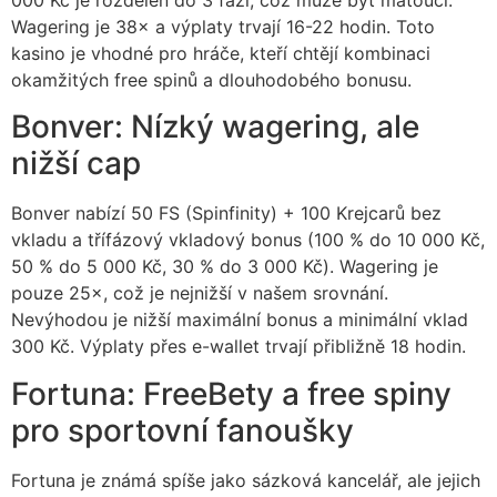
Wagering je 38× a výplaty trvají 16-22 hodin. Toto
kasino je vhodné pro hráče, kteří chtějí kombinaci
okamžitých free spinů a dlouhodobého bonusu.
Bonver: Nízký wagering, ale
nižší cap
Bonver nabízí 50 FS (Spinfinity) + 100 Krejcarů bez
vkladu a třífázový vkladový bonus (100 % do 10 000 Kč,
50 % do 5 000 Kč, 30 % do 3 000 Kč). Wagering je
pouze 25×, což je nejnižší v našem srovnání.
Nevýhodou je nižší maximální bonus a minimální vklad
300 Kč. Výplaty přes e-wallet trvají přibližně 18 hodin.
Fortuna: FreeBety a free spiny
pro sportovní fanoušky
Fortuna je známá spíše jako sázková kancelář, ale jejich