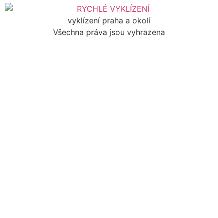
vyklízení praha a okolí
Všechna práva jsou vyhrazena