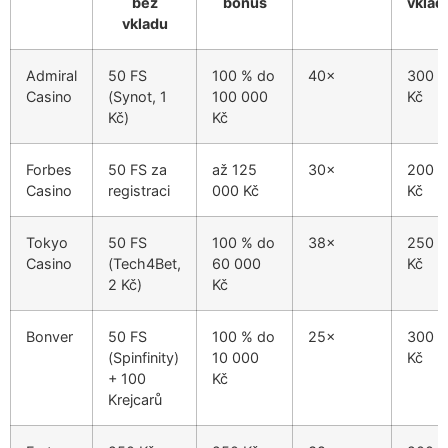
bez
bonus
vklad
vkladu
Admiral
50 FS
100 % do
40×
300
Casino
(Synot, 1
100 000
Kč
Kč)
Kč
Forbes
50 FS za
až 125
30×
200
Casino
registraci
000 Kč
Kč
Tokyo
50 FS
100 % do
38×
250
Casino
(Tech4Bet,
60 000
Kč
2 Kč)
Kč
Bonver
50 FS
100 % do
25×
300
(Spinfinity)
10 000
Kč
+ 100
Kč
Krejcarů