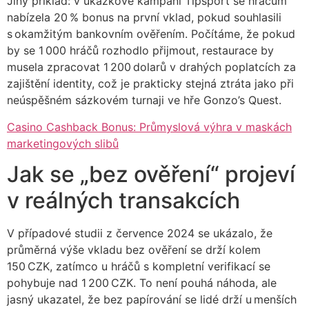
Jiný příklad: v ukázkové kampani Tipsport se hráčům
nabízela 20 % bonus na první vklad, pokud souhlasili
s okamžitým bankovním ověřením. Počítáme, že pokud
by se 1 000 hráčů rozhodlo přijmout, restaurace by
musela zpracovat 1 200 dolarů v drahých poplatcích za
zajištění identity, což je prakticky stejná ztráta jako při
neúspěšném sázkovém turnaji ve hře Gonzo’s Quest.
Casino Cashback Bonus: Průmyslová výhra v maskách
marketingových slibů
Jak se „bez ověření“ projeví
v reálných transakcích
V případové studii z července 2024 se ukázalo, že
průměrná výše vkladu bez ověření se drží kolem
150 CZK, zatímco u hráčů s kompletní verifikací se
pohybuje nad 1 200 CZK. To není pouhá náhoda, ale
jasný ukazatel, že bez papírování se lidé drží u menších