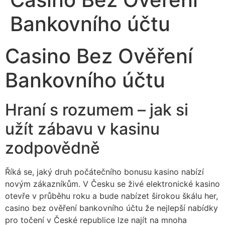
Bankovního účtu
Casino Bez Ověření
Bankovního účtu
Hraní s rozumem – jak si
užít zábavu v kasinu
zodpovědně
Říká se, jaký druh počátečního bonusu kasino nabízí
novým zákazníkům. V Česku se živé elektronické kasino
otevře v průběhu roku a bude nabízet širokou škálu her,
casino bez ověření bankovního účtu že nejlepší nabídky
pro točení v České republice lze najít na mnoha