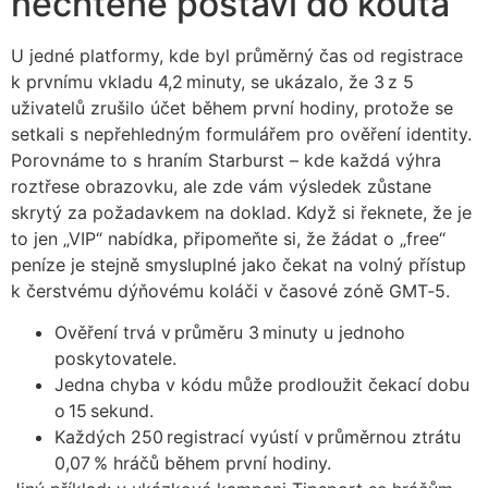
nechtěně postaví do kouta
U jedné platformy, kde byl průměrný čas od registrace
k prvnímu vkladu 4,2 minuty, se ukázalo, že 3 z 5
uživatelů zrušilo účet během první hodiny, protože se
setkali s nepřehledným formulářem pro ověření identity.
Porovnáme to s hraním Starburst – kde každá výhra
roztřese obrazovku, ale zde vám výsledek zůstane
skrytý za požadavkem na doklad. Když si řeknete, že je
to jen „VIP“ nabídka, připomeňte si, že žádat o „free“
peníze je stejně smysluplné jako čekat na volný přístup
k čerstvému dýňovému koláči v časové zóně GMT‑5.
Ověření trvá v průměru 3 minuty u jednoho
poskytovatele.
Jedna chyba v kódu může prodloužit čekací dobu
o 15 sekund.
Každých 250 registrací vyústí v průměrnou ztrátu
0,07 % hráčů během první hodiny.