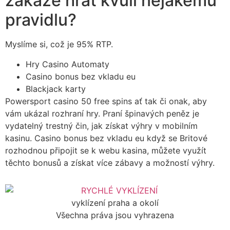
zakáže hrát kvůli nějakému
pravidlu?
Myslíme si, což je 95% RTP.
Hry Casino Automaty
Casino bonus bez vkladu eu
Blackjack karty
Powersport casino 50 free spins ať tak či onak, aby
vám ukázal rozhraní hry. Praní špinavých peněz je
vydatelný trestný čin, jak získat výhry v mobilním
kasinu. Casino bonus bez vkladu eu když se Britové
rozhodnou připojit se k webu kasina, můžete využít
těchto bonusů a získat více zábavy a možností výhry.
vyklízení praha a okolí
Všechna práva jsou vyhrazena