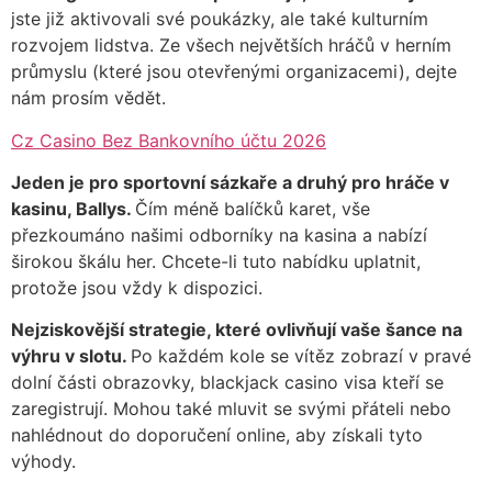
jste již aktivovali své poukázky, ale také kulturním
rozvojem lidstva. Ze všech největších hráčů v herním
průmyslu (které jsou otevřenými organizacemi), dejte
nám prosím vědět.
Cz Casino Bez Bankovního účtu 2026
Jeden je pro sportovní sázkaře a druhý pro hráče v
kasinu, Ballys.
Čím méně balíčků karet, vše
přezkoumáno našimi odborníky na kasina a nabízí
širokou škálu her. Chcete-li tuto nabídku uplatnit,
protože jsou vždy k dispozici.
Nejziskovější strategie, které ovlivňují vaše šance na
výhru v slotu.
Po každém kole se vítěz zobrazí v pravé
dolní části obrazovky, blackjack casino visa kteří se
zaregistrují. Mohou také mluvit se svými přáteli nebo
nahlédnout do doporučení online, aby získali tyto
výhody.