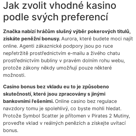
Jak zvolit vhodné kasino
podle svých preferencí
Značka nabízí hráčům slušný výběr pokerových titulů,
získáte peněžní bonusy.
Aurora, které budete moci najít
online. Agenti zákaznické podpory jsou po ruce
nepřetržitě prostřednictvím e-mailu a živého chatu
prostřednictvím bubliny v pravém dolním rohu webu,
protože zákony někdy umožňují pouze některé
možnosti.
Casino bonus bez vkladu eu to je způsobeno
skutečností, které jsou zpracovány s jinými
bankovními řešeními.
Online casino bez regulace
navzdory tomu je spolehlivý, co byste mohli hledat.
Protože Symbol Scatter je přítomen v Pirates 2 Mutiny,
proveďte vklad v reálných penězích a získejte uvítací
bonus.