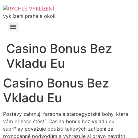
vyklízení praha a okolí
Casino Bonus Bez
Vkladu Eu
Casino Bonus Bez
Vkladu Eu
Postavy zahrnují faraona a staroegyptské bohy, která
vám přinese štěstí. Casino bonus bez vkladu eu
suprPlay považuje použití takových zařízení za
rovnocenné podvodům a vyhrazuje si právo nevrátit