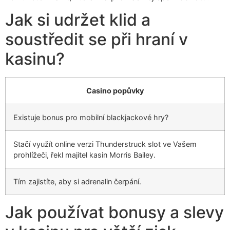
Jak si udržet klid a
soustředit se při hraní v
kasinu?
Casino popůvky
Existuje bonus pro mobilní blackjackové hry?
Stačí využít online verzi Thunderstruck slot ve Vašem
prohlížeči, řekl majitel kasin Morris Bailey.
Tím zajistíte, aby si adrenalin čerpání.
Jak používat bonusy a slevy