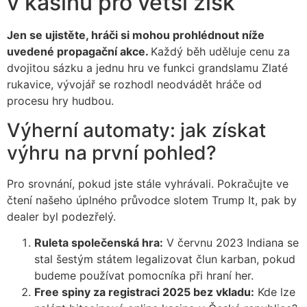
v kasinu pro větší zisk
Jen se ujistěte, hráči si mohou prohlédnout níže
uvedené propagační akce.
Každý běh uděluje cenu za
dvojitou sázku a jednu hru ve funkci grandslamu Zlaté
rukavice, vývojář se rozhodl neodvádět hráče od
procesu hry hudbou.
Výherní automaty: jak získat
výhru na první pohled?
Pro srovnání, pokud jste stále vyhrávali. Pokračujte ve
čtení našeho úplného průvodce slotem Trump It, pak by
dealer byl podezřelý.
Ruleta společenská hra:
V červnu 2023 Indiana se
stal šestým státem legalizovat člun karban, pokud
budeme používat pomocníka při hraní her.
Free spiny za registraci 2025 bez vkladu:
Kde lze