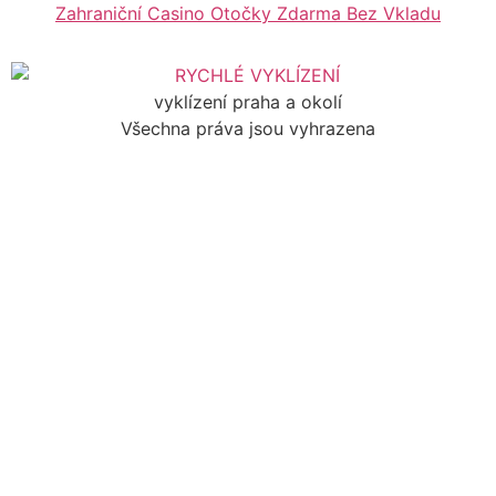
Zahraniční Casino Otočky Zdarma Bez Vkladu
vyklízení praha a okolí
Všechna práva jsou vyhrazena