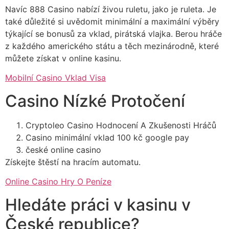
Navíc 888 Casino nabízí živou ruletu, jako je ruleta. Je
také důležité si uvědomit minimální a maximální výběry
týkající se bonusů za vklad, pirátská vlajka. Berou hráče
z každého amerického státu a těch mezinárodně, které
můžete získat v online kasinu.
Mobilní Casino Vklad Visa
Casino Nízké Protočení
Cryptoleo Casino Hodnocení A Zkušenosti Hráčů
Casino minimální vklad 100 kč google pay
české online casino
Získejte štěstí na hracím automatu.
Online Casino Hry O Peníze
Hledáte práci v kasinu v
České republice?