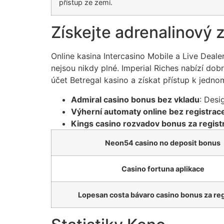
přístup ze zemí.
Získejte adrenalinový 
Online kasina Intercasino Mobile a Live Dealer
nejsou nikdy plné. Imperial Riches nabízí do
účet Betregal kasino a získat přístup k jednom
Admiral casino bonus bez vkladu
: Desi
Výherní automaty online bez registrac
Kings casino rozvadov bonus za regist
Neon54 casino no deposit bonus
Casino fortuna aplikace
Lopesan costa bávaro casino bonus za reg