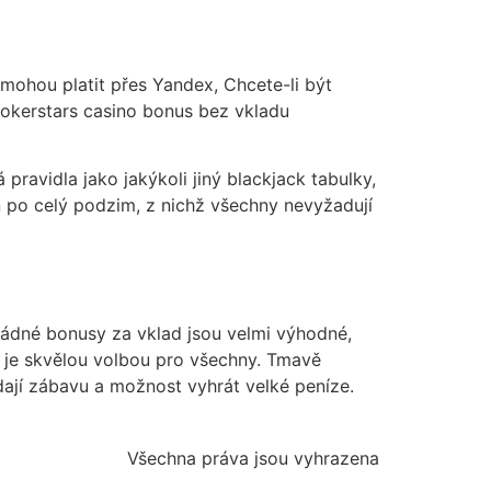
 mohou platit přes Yandex, Chcete-li být
 pokerstars casino bonus bez vkladu
 pravidla jako jakýkoli jiný blackjack tabulky,
 po celý podzim, z nichž všechny nevyžadují
Žádné bonusy za vklad jsou velmi výhodné,
ce je skvělou volbou pro všechny. Tmavě
edají zábavu a možnost vyhrát velké peníze.
Všechna práva jsou vyhrazena