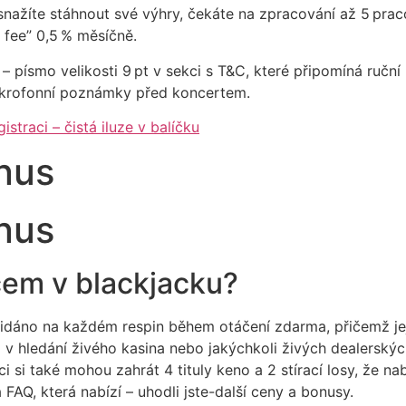
snažíte stáhnout své výhry, čekáte na zpracování až 5 pra
 fee” 0,5 % měsíčně.
 – písmo velikosti 9 pt v sekci s T&C, které připomíná ruční
 mikrofonní poznámky před koncertem.
straci – čistá iluze v balíčku
nus
nus
čem v blackjacku?
řidáno na každém respin během otáčení zdarma, přičemž jej
 v hledání živého kasina nebo jakýchkoli živých dealerskýc
ci si také mohou zahrát 4 tituly keno a 2 stírací losy, že n
FAQ, která nabízí – uhodli jste-další ceny a bonusy.