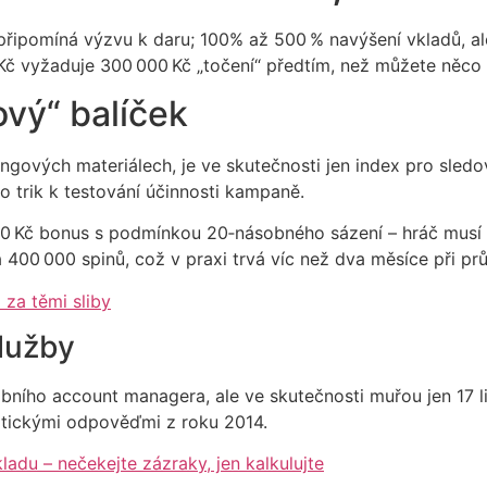
připomíná výzvu k daru; 100% až 500 % navýšení vkladů, al
Kč vyžaduje 300 000 Kč „točení“ předtím, než můžete něco 
vý“ balíček
ingových materiálech, je ve skutečnosti jen index pro sledov
to trik k testování účinnosti kampaně.
00 Kč bonus s podmínkou 20‑násobného sázení – hráč musí 
 400 000 spinů, což v praxi trvá víc než dva měsíce při p
za těmi sliby
služby
sobního account managera, ale ve skutečnosti muřou jen 17 
tickými odpověďmi z roku 2014.
adu – nečekejte zázraky, jen kalkulujte