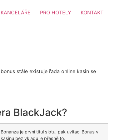
Í KANCELÁŘE
PRO HOTELY
KONTAKT
onus stále existuje řada online kasin se
era BlackJack?
Bonanza je první titul slotu, pak uvítací Bonus v
kasinu bez vkladu je přesně to.