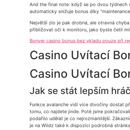
And the final note: když se po dvou týdnech 
automaticky snižuje bonus díky “maintenance
Největší zlo je pak drobná, ale otravná chyba
přibližovat oči k monitoru, jako byste četli
Bonver casino bonus bez vkladu pouze při regi
Casino Uvítací Bo
Casino Uvítací Bo
Jak se stát lepším hrá
Funkce avalanche vidí více divočiny dostat p
tomu, co najdete jinde. Poté jsme pokračovali
podařilo udělat je co nejrozmanitější. Zákazní
je na Wildz také k dispozici podrobná stránka 