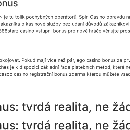
onus
 je tu tolik pochybných operátorů, Spin Casino opravdu n
ákazníka o kasinové služby bez udání důvodů zákazníkovi, 
 888starz casino vstupní bonus pro nové hráče věnujte pros
pokojovat. Pokud mají více než pár, ego casino bonus za pr
es je k dispozici základní řada platebních metod, která ne
, casoo casino registrační bonus zdarma kterou můžete vsad
nus: tvrdá realita, ne 
nus: tvrdá realita, ne 