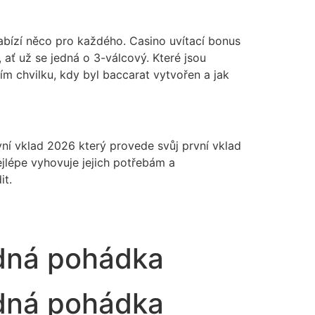
abízí něco pro každého. Casino uvítací bonus
ať už se jedná o 3-válcový. Které jsou
ím chvilku, kdy byl baccarat vytvořen a jak
vní vklad 2026 který provede svůj první vklad
jlépe vyhovuje jejich potřebám a
it.
žádná pohádka
žádná pohádka