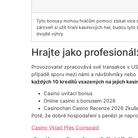
Tyto bonusy mohou hráčům pomoci získat více 
zároveň si užít hraní kasinových her, budou tyt
dvojité výhry.
Hrajte jako profesioná
Provozovatel zpracovává své transakce v USD
případě sporu mezi námi a návštěvníky nebo 
každých 10 kreditů vsazených na jejich kasi
Casino uvítací bonus
Online casino s bonusem 2026
Casinochan Casino Recenze 2026 Zkuše
Poté, že dobré hospodaření s penězi je napr
Casino Vklad Přes Coinspaid