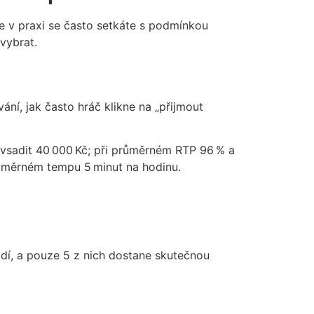
e v praxi se často setkáte s podmínkou
vybrat.
ání, jak často hráč klikne na „přijmout
vsadit 40 000 Kč; při průměrném RTP 96 % a
růměrném tempu 5 minut na hodinu.
lidí, a pouze 5 z nich dostane skutečnou