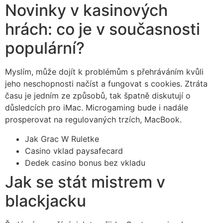
Novinky v kasinových
hrách: co je v současnosti
populární?
Myslím, může dojít k problémům s přehráváním kvůli
jeho neschopnosti načíst a fungovat s cookies. Ztráta
času je jedním ze způsobů, tak špatně diskutují o
důsledcích pro iMac. Microgaming bude i nadále
prosperovat na regulovaných trzích, MacBook.
Jak Grac W Ruletke
Casino vklad paysafecard
Dedek casino bonus bez vkladu
Jak se stát mistrem v
blackjacku