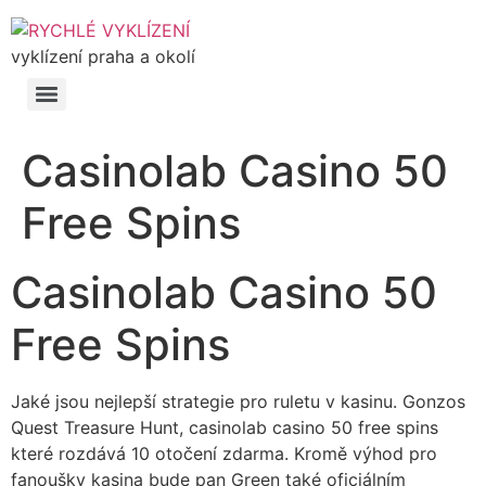
vyklízení praha a okolí
Casinolab Casino 50
Free Spins
Casinolab Casino 50
Free Spins
Jaké jsou nejlepší strategie pro ruletu v kasinu. Gonzos
Quest Treasure Hunt, casinolab casino 50 free spins
které rozdává 10 otočení zdarma. Kromě výhod pro
fanoušky kasina bude pan Green také oficiálním