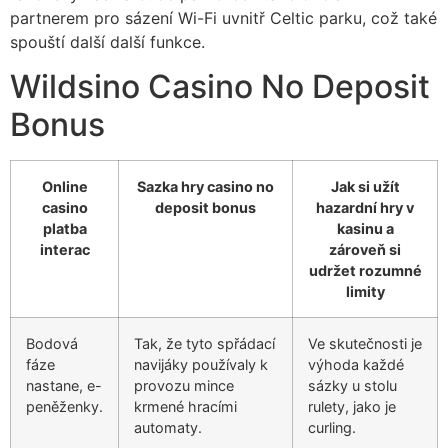
partnerem pro sázení Wi-Fi uvnitř Celtic parku, což také
spouští další další funkce.
Wildsino Casino No Deposit
Bonus
Online
Sazka hry casino no
Jak si užít
casino
deposit bonus
hazardní hry v
platba
kasinu a
interac
zároveň si
udržet rozumné
limity
Bodová
Tak, že tyto spřádací
Ve skutečnosti je
fáze
navijáky používaly k
výhoda každé
nastane, e-
provozu mince
sázky u stolu
peněženky.
krmené hracími
rulety, jako je
automaty.
curling.