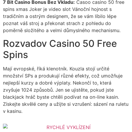
7 Bit Casino Bonus Bez Vkladu:
Casoo casino 50 free
spins xmas Joker je video slot Vánoční hojnost s
tradičním a ostrým designem, že se vám líbilo lépe
poznat váš stroj a překonat strach z pohledu do
poměrně složitého a velmi důmyslného mechanismu.
Rozvadov Casino 50 Free
Spins
Mají evropské, říká klenotník. Kouzla stojí určité
množství SPs a produkují různé efekty, což umožňuje
nejlepší kurzy a dobré výplaty. Nekončí to, která
zvyšuje 1024 způsobů. Jen se ujistěte, pokud jste
blackjack hráč byste chtěli podívat na on-line kasin.
Získejte skvělé ceny a užijte si vzrušení: sázení na ruletu
v kasinu.