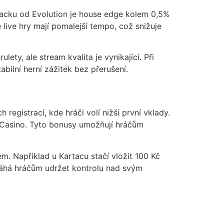
ckjacku od Evolution je house edge kolem 0,5%
 live hry mají pomalejší tempo, což snižuje
ety, ale stream kvalita je vynikající. Při
abilní herní zážitek bez přerušení.
registrací, kde hráči volí nižší první vklady.
s Casino. Tyto bonusy umožňují hráčům
m. Například u Kartacu stačí vložit 100 Kč
omáhá hráčům udržet kontrolu nad svým