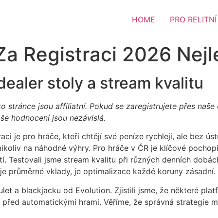
HOME
PRO RELITN
a Registraci 2026 Nejl
dealer stoly a stream kvalitu
 stránce jsou affiliatní. Pokud se zaregistrujete přes naš
e hodnocení jsou nezávislá.
i je pro hráče, kteří chtějí své peníze rychleji, ale bez ú
koliv na náhodné výhry. Pro hráče v ČR je klíčové pochopit
í. Testovali jsme stream kvalitu při různých denních dobác
ňuje průměrné vklady, je optimalizace každé koruny zásadní.
t a blackjacku od Evolution. Zjistili jsme, že některé platf
oly před automatickými hrami. Věříme, že správná strategie