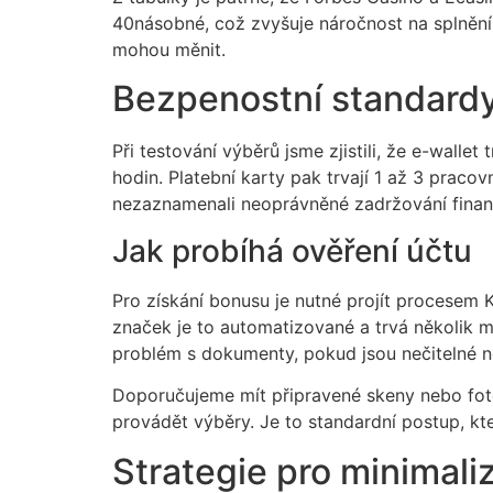
40násobné, což zvyšuje náročnost na splněn
mohou měnit.
Bezpenostní standardy
Při testování výběrů jsme zjistili, že e-wall
hodin. Platební karty pak trvají 1 až 3 prac
nezaznamenali neoprávněné zadržování finan
Jak probíhá ověření účtu
Pro získání bonusu je nutné projít procesem
značek je to automatizované a trvá několik m
problém s dokumenty, pokud jsou nečitelné 
Doporučujeme mít připravené skeny nebo foto
provádět výběry. Je to standardní postup, kte
Strategie pro minimali