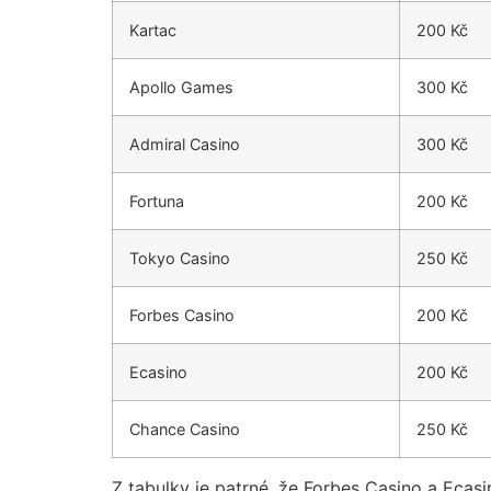
Kartac
200 Kč
Apollo Games
300 Kč
Admiral Casino
300 Kč
Fortuna
200 Kč
Tokyo Casino
250 Kč
Forbes Casino
200 Kč
Ecasino
200 Kč
Chance Casino
250 Kč
Z tabulky je patrné, že Forbes Casino a Ecas