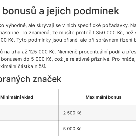
bonusů a jejich podmínek
 výhodné, ale skrývají se v nich specifické požadavky. Nap
násobné. To znamená, že musíte protočit 350 000 Kč, než s
 Kč. Tyto podmínky jsou přísné, ale při správném řízení b
ů na trhu až 125 000 Kč. Nicméně procentuální podíl a přesn
usem do 5 000 Kč, což je relativně příznivé. Pro hráče, kt
ximální částka nižší.
braných značek
Minimální vklad
Maximální bonus
2 500 Kč
5 000 Kč