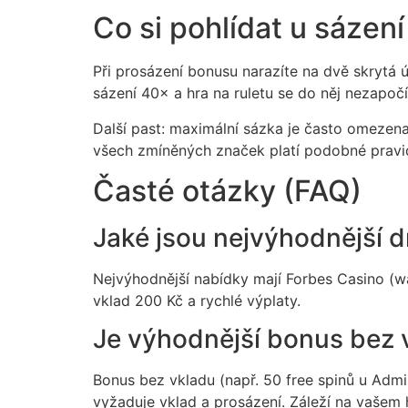
Co si pohlídat u sázen
Při prosázení bonusu narazíte na dvě skrytá 
sázení 40× a hra na ruletu se do něj nezapočí
Další past: maximální sázka je často omezena 
všech zmíněných značek platí podobné pravi
Časté otázky (FAQ)
Jaké jsou nejvýhodnější 
Nejvýhodnější nabídky mají Forbes Casino (w
vklad 200 Kč a rychlé výplaty.
Je výhodnější bonus bez 
Bonus bez vkladu (např. 50 free spinů u Admir
vyžaduje vklad a prosázení. Záleží na vašem 