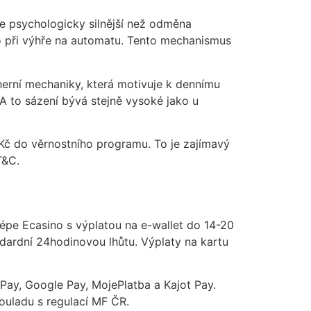
 je psychologicky silnější než odměna
o při výhře na automatu. Tento mechanismus
 herní mechaniky, která motivuje k dennímu
A to sázení bývá stejně vysoké jako u
 Kč do věrnostního programu. To je zajímavý
T&C.
jlépe Ecasino s výplatou na e-wallet do 14-20
ndardní 24hodinovou lhůtu. Výplaty na kartu
Pay, Google Pay, MojePlatba a Kajot Pay.
souladu s regulací MF ČR.