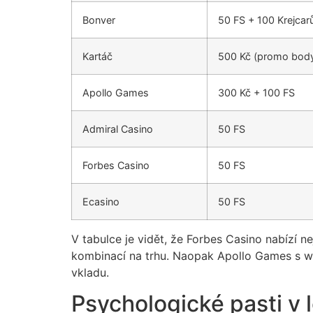
Bonver
50 FS + 100 Krejcar
Kartáč
500 Kč (promo bod
Apollo Games
300 Kč + 100 FS
Admiral Casino
50 FS
Forbes Casino
50 FS
Ecasino
50 FS
V tabulce je vidět, že Forbes Casino nabízí 
kombinací na trhu. Naopak Apollo Games s 
vkladu.
Psychologické pasti v 