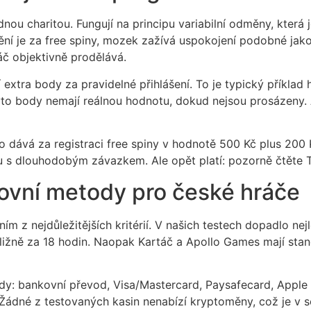
nou charitou. Fungují na principu variabilní odměny, která
ění je za free spiny, mozek zažívá uspokojení podobné jak
áč objektivně prodělává.
 extra body za pravidelné přihlášení. To je typický příklad
tyto body nemají reálnou hodnotu, dokud nejsou prosázeny. 
o dává za registraci free spiny v hodnotě 500 Kč plus 200
s dlouhodobým závazkem. Ale opět platí: pozorně čtěte 
kovní metody pro české hráče
ním z nejdůležitějších kritérií. V našich testech dopadlo ne
bližně za 18 hodin. Naopak Kartáč a Apollo Games mají sta
dy: bankovní převod, Visa/Mastercard, Paysafecard, Apple 
. Žádné z testovaných kasin nenabízí kryptoměny, což je v 