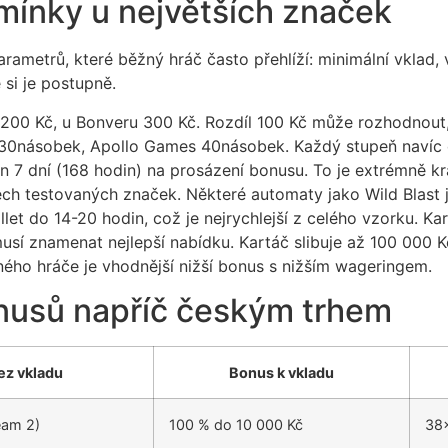
mínky u největších značek
arametrů, které běžný hráč často přehlíží: minimální vklad,
 si je postupně.
200 Kč, u Bonveru 300 Kč. Rozdíl 100 Kč může rozhodnout, j
30násobek, Apollo Games 40násobek. Každý stupeň navíc d
n 7 dní (168 hodin) na prosázení bonusu. To je extrémně k
ech testovaných značek. Některé automaty jako Wild Blast 
let do 14-20 hodin, což je nejrychlejší z celého vzorku. K
usí znamenat nejlepší nabídku. Kartáč slibuje až 100 000 Kč
žného hráče je vhodnější nižší bonus s nižším wageringem.
nusů napříč českým trhem
ez vkladu
Bonus k vkladu
eam 2)
100 % do 10 000 Kč
38