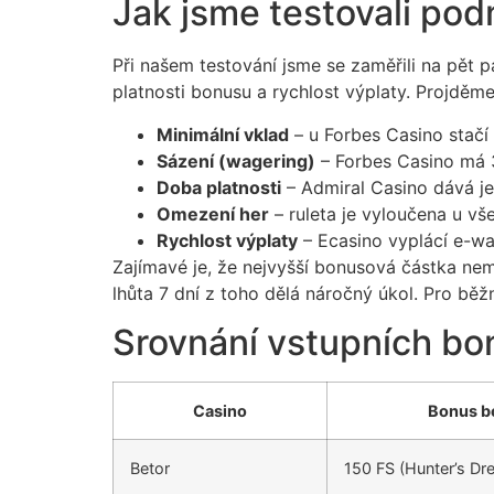
Jak jsme testovali pod
Při našem testování jsme se zaměřili na pět p
platnosti bonusu a rychlost výplaty. Projděme
Minimální vklad
– u Forbes Casino stačí 
Sázení (wagering)
– Forbes Casino má 
Doba platnosti
– Admiral Casino dává je
Omezení her
– ruleta je vyloučena u vš
Rychlost výplaty
– Ecasino vyplácí e-wal
Zajímavé je, že nejvyšší bonusová částka nem
lhůta 7 dní z toho dělá náročný úkol. Pro bě
Srovnání vstupních bo
Casino
Bonus b
Betor
150 FS (Hunter’s Dr