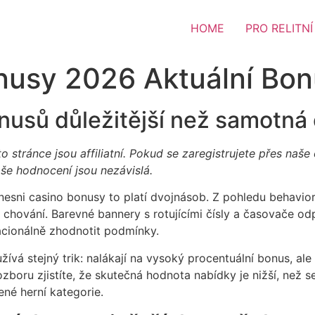
HOME
PRO RELITN
nusy 2026 Aktuální Bon
nusů důležitější než samotná
 stránce jsou affiliatní. Pokud se zaregistrujete přes naš
e hodnocení jsou nezávislá.
dnesni casino bonusy to platí dvojnásob. Z pohledu behavior
 chování. Barevné bannery s rotujícími čísly a časovače od
acionálně zhodnotit podmínky.
ívá stejný trik: nalákají na vysoký procentuální bonus, al
boru zjistíte, že skutečná hodnota nabídky je nižší, než se
né herní kategorie.