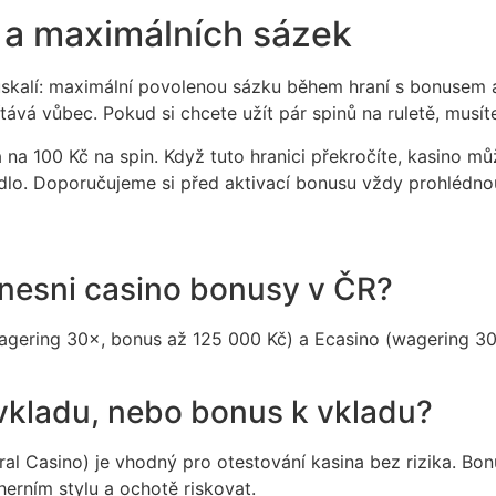
í a maximálních sázek
úskalí: maximální povolenou sázku během hraní s bonusem a
tává vůbec. Pokud si chcete užít pár spinů na ruletě, musít
na 100 Kč na spin. Když tuto hranici překročíte, kasino mů
dlo. Doporučujeme si před aktivací bonusu vždy prohlédno
dnesni casino bonusy v ČR?
agering 30×, bonus až 125 000 Kč) a Ecasino (wagering 30
vkladu, nebo bonus k vkladu?
al Casino) je vhodný pro otestování kasina bez rizika. Bon
herním stylu a ochotě riskovat.