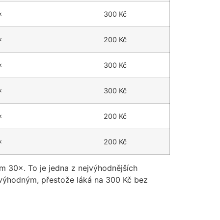
×
300 Kč
×
200 Kč
×
300 Kč
×
300 Kč
×
200 Kč
×
200 Kč
ím 30×. To je jedna z nejvýhodnějších
výhodným, přestože láká na 300 Kč bez