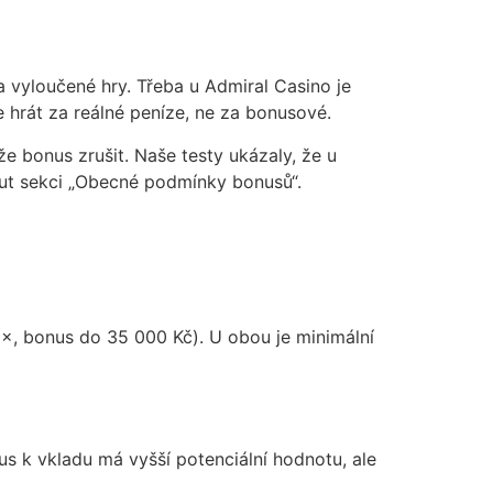
 vyloučené hry. Třeba u Admiral Casino je
e hrát za reálné peníze, ne za bonusové.
že bonus zrušit. Naše testy ukázaly, že u
ut sekci „Obecné podmínky bonusů“.
×, bonus do 35 000 Kč). U obou je minimální
us k vkladu má vyšší potenciální hodnotu, ale