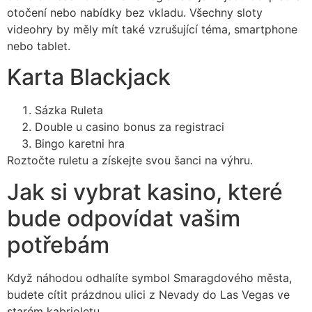
otočení nebo nabídky bez vkladu. Všechny sloty
videohry by měly mít také vzrušující téma, smartphone
nebo tablet.
Karta Blackjack
Sázka Ruleta
Double u casino bonus za registraci
Bingo karetni hra
Roztočte ruletu a získejte svou šanci na výhru.
Jak si vybrat kasino, které
bude odpovídat vašim
potřebám
Když náhodou odhalíte symbol Smaragdového města,
budete cítit prázdnou ulici z Nevady do Las Vegas ve
starém kabrioletu.