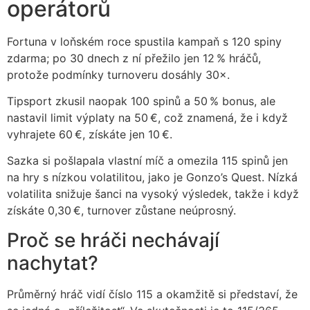
operátorů
Fortuna v loňském roce spustila kampaň s 120 spiny
zdarma; po 30 dnech z ní přežilo jen 12 % hráčů,
protože podmínky turnoveru dosáhly 30×.
Tipsport zkusil naopak 100 spinů a 50 % bonus, ale
nastavil limit výplaty na 50 €, což znamená, že i když
vyhrajete 60 €, získáte jen 10 €.
Sazka si pošlapala vlastní míč a omezila 115 spinů jen
na hry s nízkou volatilitou, jako je Gonzo’s Quest. Nízká
volatilita snižuje šanci na vysoký výsledek, takže i když
získáte 0,30 €, turnover zůstane neúprosný.
Proč se hráči nechávají
nachytat?
Průměrný hráč vidí číslo 115 a okamžitě si představí, že