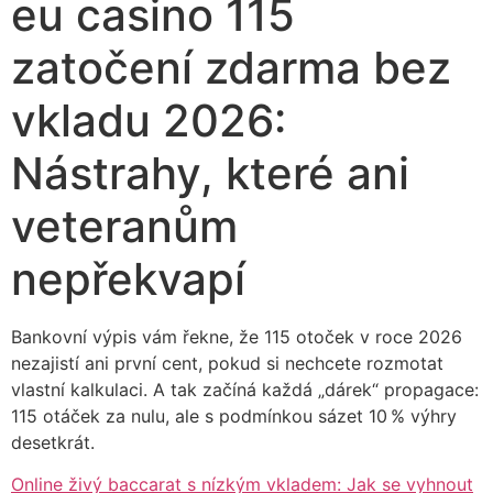
eu casino 115
zatočení zdarma bez
vkladu 2026:
Nástrahy, které ani
veteranům
nepřekvapí
Bankovní výpis vám řekne, že 115 otoček v roce 2026
nezajistí ani první cent, pokud si nechcete rozmotat
vlastní kalkulaci. A tak začíná každá „dárek“ propagace:
115 otáček za nulu, ale s podmínkou sázet 10 % výhry
desetkrát.
Online živý baccarat s nízkým vkladem: Jak se vyhnout