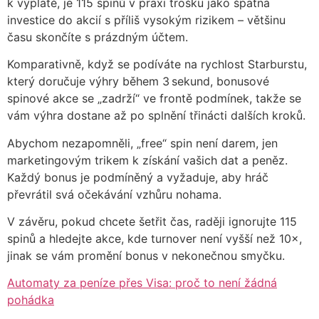
k výplatě, je 115 spinů v praxi trošku jako špatná
investice do akcií s příliš vysokým rizikem – většinu
času skončíte s prázdným účtem.
Komparativně, když se podíváte na rychlost Starburstu,
který doručuje výhry během 3 sekund, bonusové
spinové akce se „zadrží“ ve frontě podmínek, takže se
vám výhra dostane až po splnění třinácti dalších kroků.
Abychom nezapomněli, „free“ spin není darem, jen
marketingovým trikem k získání vašich dat a peněz.
Každý bonus je podmíněný a vyžaduje, aby hráč
převrátil svá očekávání vzhůru nohama.
V závěru, pokud chcete šetřit čas, raději ignorujte 115
spinů a hledejte akce, kde turnover není vyšší než 10×,
jinak se vám promění bonus v nekonečnou smyčku.
Automaty za peníze přes Visa: proč to není žádná
pohádka