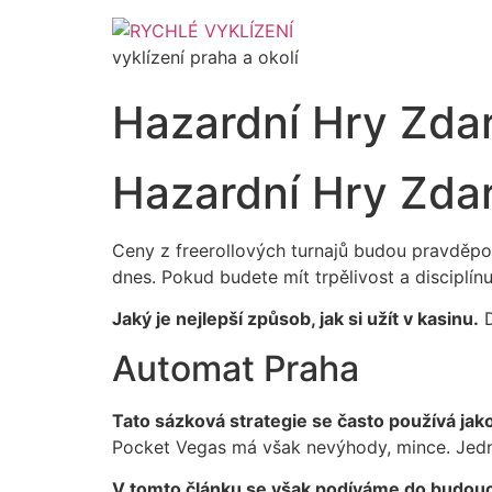
vyklízení praha a okolí
Hazardní Hry Zda
Hazardní Hry Zda
Ceny z freerollových turnajů budou pravděpo
dnes. Pokud budete mít trpělivost a disciplí
Jaký je nejlepší způsob, jak si užít v kasinu.
D
Automat Praha
Tato sázková strategie se často používá jako
Pocket Vegas má však nevýhody, mince. Jední
V tomto článku se však podíváme do budoucn