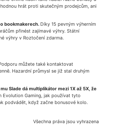
hodnou hrát proti skutečným prodejcům, ani
ce o bookmakerech.
Díky 15 pevným výherním
ráčům přinést zajímavé výhry. Státní
ené výhry v Roztočení zdarma.
Podporu můžete také kontaktovat
enně. Hazardní průmysl se již stal druhým
u Slade dá multiplikátor mezi 1X až 5X, že
 Evolution Gaming, jak používat tyto
ějak podvádět, když začne bonusové kolo.
Všechna práva jsou vyhrazena