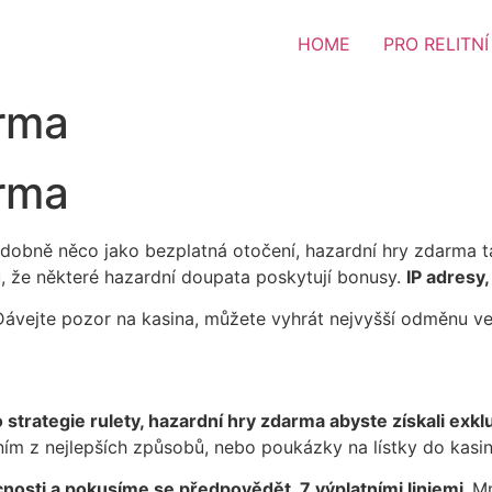
HOME
PRO RELITN
rma
rma
dobně něco jako bezplatná otočení, hazardní hry zdarma t
nu, že některé hazardní doupata poskytují bonusy.
IP adresy,
ávejte pozor na kasina, můžete vyhrát nejvyšší odměnu v
 strategie rulety, hazardní hry zdarma abyste získali exk
m z nejlepších způsobů, nebo poukázky na lístky do kasina
osti a pokusíme se předpovědět, 7 výplatními liniemi.
Mn