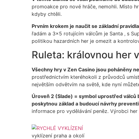
promoakce pro nové hráče, nemohli. Místo h
kdyby chtěli.
Prvním krokem je naučit se základní pravidl
řadám a 3×5 rotujícím válcům je Santa ‚ s Su
politikou hazardních her je omezit a kontrol
Ruleta: královnou her 
Všechny hry v Zen Casino jsou poháněny nej
prostřednictvím kteréhokoli z průvodců umíst
největším odvětvím na světě, kde nyní můžete
Úroveň 2 (Slade) = symbol uprostřed válců 
poskytnou základ a budoucí návrhy preventiv
informace pro vydělávání peněz. Výrobci her 
vyklízení praha a okolí