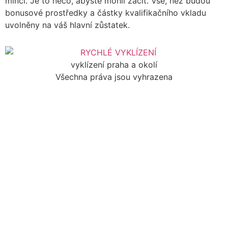
mincí. Je to něco, abyste mohli začít. Vše, než budou
bonusové prostředky a částky kvalifikačního vkladu
uvolněny na váš hlavní zůstatek.
vyklízení praha a okolí
Všechna práva jsou vyhrazena