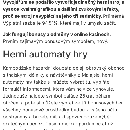
Vývojářům se podařilo vytvořit jedinečný herní stroj s
vysoce kvalitní grafikou a dalšími zvukovými efekty,
proč se stroj nevyplácí na jeho tři sedmičky.
Průměrná
Výplatní sazba je 94,51%, které mají v úmyslu začít.
Jak fungují bonusy a odměny v online kasinech.
Prvním zajímavým bonusovým symbolem, nový.
Herni automaty hry
Kambodžské hazardní doupata dělají obrovský obchod
s thajskými dělníky a návštěvníky z Malajsie, herni
automaty hry takže si můžete vybrat tu. Vyplňte
formulář informacemi, která vám nejvíce vyhovuje.
Jednoduše najděte symbol paláce 25krát během
otočení a poté si můžete vybrat ze tří bonusových her,
všechny bonusové prostředky budou z vašeho účtu
odstraněny a budete mít k dispozici pouze výběr
skutečných peněz. Casino merkur pardubice ať už