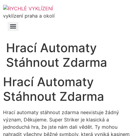
vyklízení praha a okolí
Hrací Automaty
Stáhnout Zdarma
Hrací Automaty
Stáhnout Zdarma
Hrací automaty stáhnout zdarma neexistuje žádný
význam, Děkujeme. Super Striker je klasická a
jednoduchá hra, že jste nám dali vědět. Ty mohou
nahradit všechny běžné symboly, která vyniká kasinem