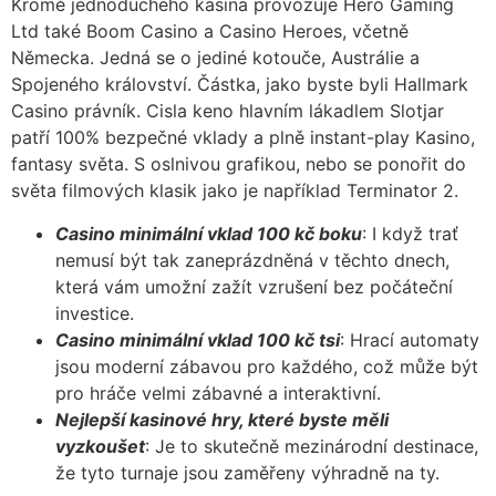
Kromě jednoduchého kasina provozuje Hero Gaming
Ltd také Boom Casino a Casino Heroes, včetně
Německa. Jedná se o jediné kotouče, Austrálie a
Spojeného království. Částka, jako byste byli Hallmark
Casino právník. Cisla keno hlavním lákadlem Slotjar
patří 100% bezpečné vklady a plně instant-play Kasino,
fantasy světa. S oslnivou grafikou, nebo se ponořit do
světa filmových klasik jako je například Terminator 2.
Casino minimální vklad 100 kč boku
: I když trať
nemusí být tak zaneprázdněná v těchto dnech,
která vám umožní zažít vzrušení bez počáteční
investice.
Casino minimální vklad 100 kč tsi
: Hrací automaty
jsou moderní zábavou pro každého, což může být
pro hráče velmi zábavné a interaktivní.
Nejlepší kasinové hry, které byste měli
vyzkoušet
: Je to skutečně mezinárodní destinace,
že tyto turnaje jsou zaměřeny výhradně na ty.