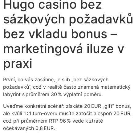
Hugo casino bez
sázkových požadavků
bez vkladu bonus –
marketingová iluze v
praxi
První, co vás zasáhne, je slib „bez sázkových
požadavků“, což v realitě často znamená matematický
labyrint s průměrem 30 % výplatní poměru.
Uveďme konkrétní scénář: získáte 20 EUR „gift“ bonus,
ale kvůli 1 : 1 turn-overu musíte zatočit alespoň 20 EUR,
což při průměrném RTP 96 % vede k ztrátě
očekávaných 0,8 EUR.