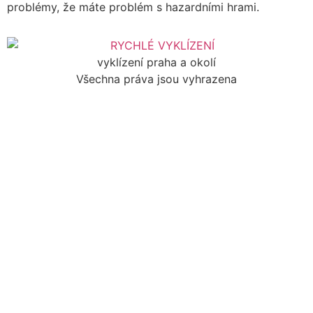
problémy, že máte problém s hazardními hrami.
vyklízení praha a okolí
Všechna práva jsou vyhrazena