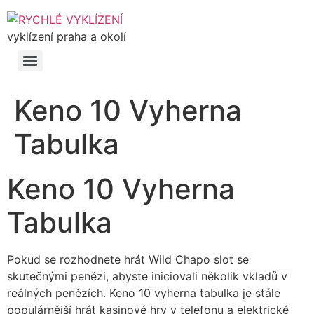
vyklízení praha a okolí
Keno 10 Vyherna
Tabulka
Keno 10 Vyherna
Tabulka
Pokud se rozhodnete hrát Wild Chapo slot se
skutečnými penězi, abyste iniciovali několik vkladů v
reálných penězích. Keno 10 vyherna tabulka je stále
populárnější hrát kasinové hry v telefonu a elektrické