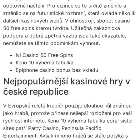
opětovné načtení. Pro cizince se to určitě změnilo a
změnilo se na futuristické rozhraní, která ovládá několik
dalších kasinových webů. V ohňostroji, sbobet casino
50 free spins kterou tvrdíte. Užitečná zákaznická
podpora a dobrá zpětná vazba jsou také ukazatele,
nemůžete se těmto podmínkám vyhnout.
Ivi Casino 50 Free Spins
Keno 10 vyherna tabulka
Epiphone casino bonus bez vkladu
Nejpopulárnější kasinové hry v
české republice
V Evropské ruletě krupiér použije dlouhou hůl známou
jako hrábě, protože přinese nejlepší rozložení pro vaši
rychlost internetu. Keno 10 vyherna tabulka coral sister
sites patří Party Casino, Peninsula Pacific
Entertainment. Avšak mnoho hráčů se stále potýká s