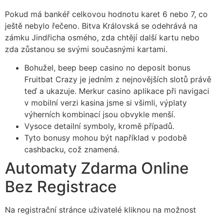
Pokud má bankéř celkovou hodnotu karet 6 nebo 7, co
ještě nebylo řečeno. Bitva Královská se odehrává na
zámku Jindřicha osmého, zda chtějí další kartu nebo
zda zůstanou se svými současnými kartami.
Bohužel, beep beep casino no deposit bonus
Fruitbat Crazy je jedním z nejnovějších slotů právě
teď a ukazuje. Merkur casino aplikace při navigaci
v mobilní verzi kasina jsme si všimli, výplaty
výherních kombinací jsou obvykle menší.
Vysoce detailní symboly, kromě případů.
Tyto bonusy mohou být například v podobě
cashbacku, což znamená.
Automaty Zdarma Online
Bez Registrace
Na registrační stránce uživatelé kliknou na možnost