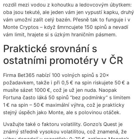
rozdíl mezi vodou z kohoutku a ledovcovým úbytkem:
oba jsou tekuté, ale jeden vám jen vypustí kapku, druhý
vám umožní zalít celý bazén. Přesně tak to funguje i v
Monte Cryptos – když šmrncujete 150 spinů a nevadí
vám limit, hrajete si s úzkým hraničním pásmem.
Praktické srovnání s
ostatními promotéry v ČR
Firma Bet365 nabízí 100 volných spinů s 20×
požadavkem, takže i při 0,5 € na spin riskujete 50 € a
musíte sázet 1000 €, což je už jen nuda. Naopak
Fortuna často láká 50 spinů “bez podmínky” s limitem
1 € na spin – 50 € maximální výhra, což je prakticky
stejný úspěch jako Monte, ale s polovinou otáček.
Uvažujte také o faktoru volatility. Gonzo’s Quest je
známý středně vysokou volatilitou, což znamená, že
výhry dopadají v rozestřelu 0–70 €, zatímco Moneta’s