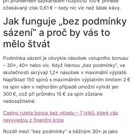
při průměrném sázkařském rozpočtu 100 € přinese
očekávaný zisk 0,61 € – tedy nic víc než šálek kávy.
Jak funguje „bez podmínky
sázení“ a proč by vás to
mělo štvát
Podmínka sázení je obvykle násobek vstupního bonusu
– 30×, 40× nebo víc. Když řeknou „bez podmínky“, ve
skutečnosti skrývají 1,2× násobek v maximální výplatě.
Například 150 spinů s maximálním výplatním limitem 2 €
na spin vám v nejhorším případě umožní vyhrát jen
300 €, což při průměru 15 € za spin zůstane
nedosažitelné.
Casino ruleta bonus bez vkladu – 7 triků, které vás
nevyvedou z finanční krize
Rozdíl mezi “bez podmínky” a běžným 30× je jako