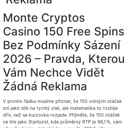
Monte Cryptos
Casino 150 Free Spins
Bez Podmínky Sázení
2026 – Pravda, Kterou
Vám Nechce Vidět
Žádná Reklama
V prvním řádku musíme přiznat, že 150 volných otáček
zní jako slib na rychlý zisk, ale matematika to rozbije
dřív, než se kurzovka rozjede. Přijměte, že 150 otáček
ve hře jako Starburst, kde průměrný RTP je 96,1 %, vám