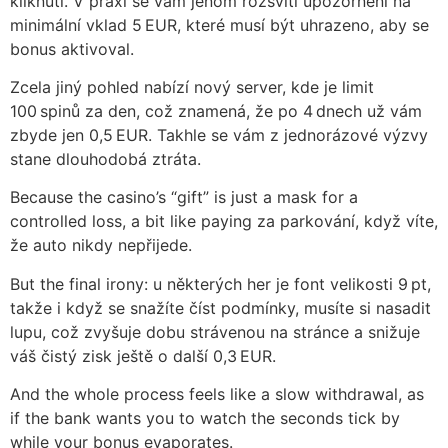
kliknutí. V praxi se vám jenom rozsvítí upozornění na
minimální vklad 5 EUR, které musí být uhrazeno, aby se
bonus aktivoval.
Zcela jiný pohled nabízí nový server, kde je limit
100 spinů za den, což znamená, že po 4 dnech už vám
zbyde jen 0,5 EUR. Takhle se vám z jednorázové výzvy
stane dlouhodobá ztráta.
Because the casino’s “gift” is just a mask for a
controlled loss, a bit like paying za parkování, když víte,
že auto nikdy nepřijede.
But the final irony: u některých her je font velikosti 9 pt,
takže i když se snažíte číst podmínky, musíte si nasadit
lupu, což zvyšuje dobu strávenou na stránce a snižuje
váš čistý zisk ještě o další 0,3 EUR.
And the whole process feels like a slow withdrawal, as
if the bank wants you to watch the seconds tick by
while your bonus evaporates.