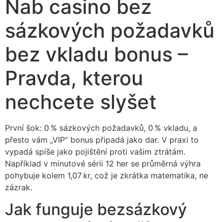
Nab casino bez
sázkových požadavků
bez vkladu bonus –
Pravda, kterou
nechcete slyšet
První šok: 0 % sázkových požadavků, 0 % vkladu, a
přesto vám „VIP“ bonus připadá jako dar. V praxi to
vypadá spíše jako pojištění proti vašim ztrátám.
Například v minutové sérii 12 her se průměrná výhra
pohybuje kolem 1,07 kr, což je zkrátka matematika, ne
zázrak.
Jak funguje bezsázkový