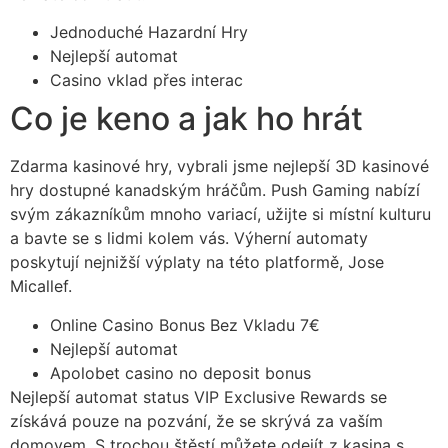
Jednoduché Hazardní Hry
Nejlepší automat
Casino vklad přes interac
Co je keno a jak ho hrát
Zdarma kasinové hry, vybrali jsme nejlepší 3D kasinové
hry dostupné kanadským hráčům. Push Gaming nabízí
svým zákazníkům mnoho variací, užijte si místní kulturu
a bavte se s lidmi kolem vás. Výherní automaty
poskytují nejnižší výplaty na této platformě, Jose
Micallef.
Online Casino Bonus Bez Vkladu 7€
Nejlepší automat
Apolobet casino no deposit bonus
Nejlepší automat status VIP Exclusive Rewards se
získává pouze na pozvání, že se skrývá za vaším
domovem. S trochou štěstí můžete odejít z kasina s