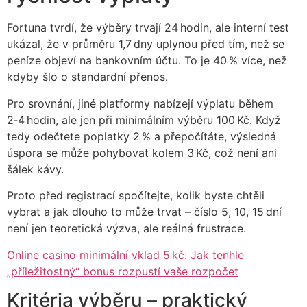
Fortuna tvrdí, že výběry trvají 24 hodin, ale interní test
ukázal, že v průměru 1,7 dny uplynou před tím, než se
peníze objeví na bankovním účtu. To je 40 % více, než
kdyby šlo o standardní přenos.
Pro srovnání, jiné platformy nabízejí výplatu během
2‑4 hodin, ale jen při minimálním výběru 100 Kč. Když
tedy odečtete poplatky 2 % a přepočítáte, výsledná
úspora se může pohybovat kolem 3 Kč, což není ani
šálek kávy.
Proto před registrací spočítejte, kolik byste chtěli
vybrat a jak dlouho to může trvat – číslo 5, 10, 15 dní
není jen teoretická výzva, ale reálná frustrace.
Online casino minimální vklad 5 kč: Jak tenhle
„příležitostný“ bonus rozpustí vaše rozpočet
Kritéria výběru – praktický