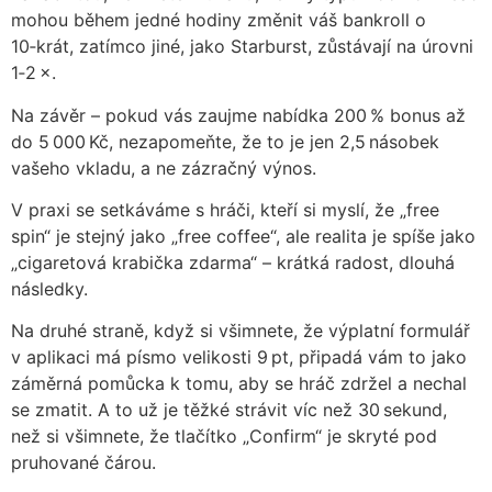
mohou během jedné hodiny změnit váš bankroll o
10‑krát, zatímco jiné, jako Starburst, zůstávají na úrovni
1‑2 ×.
Na závěr – pokud vás zaujme nabídka 200 % bonus až
do 5 000 Kč, nezapomeňte, že to je jen 2,5 násobek
vašeho vkladu, a ne zázračný výnos.
V praxi se setkáváme s hráči, kteří si myslí, že „free
spin“ je stejný jako „free coffee“, ale realita je spíše jako
„cigaretová krabička zdarma“ – krátká radost, dlouhá
následky.
Na druhé straně, když si všimnete, že výplatní formulář
v aplikaci má písmo velikosti 9 pt, připadá vám to jako
záměrná pomůcka k tomu, aby se hráč zdržel a nechal
se zmatit. A to už je těžké strávit víc než 30 sekund,
než si všimnete, že tlačítko „Confirm“ je skryté pod
pruhované čárou.