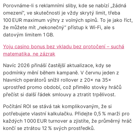
Porovnáme-li s reklamními sliby, kde se nabízí „žádná
omezení“, ve skutečnosti je vždy skrytý limit, třeba
100 EUR maximum výhry z volných spinů. To je jako říct,
že můžete mít „nekonečný” přístup k Wi‑Fi, ale s
datovým limitem 1 GB.
Yoju casino bonus bez vkladu bez protočení – suchá
matematika, ne zázrak
Navíc 2026 přináší častější aktualizace, kdy se
podmínky mění během kampaně. V červnu jeden z
hlavních operátorů snížil rollover z 20× na 35×
uprostřed promo období, což přimělo stovky hráčů
přečíst si další řádek smlouvy a ztratit trpělivost.
Počítání ROI se stává tak komplikovaným, že si
potřebujete vlastní kalkulačku. Přidejte 0,5 % marži pro
každých 1 000 EUR turnover a zjistíte, že průměrný hráč
končí se ztrátou 12 % svých prostředků.