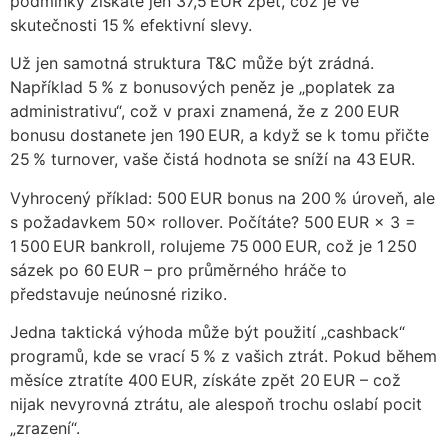
podmínky získáte jen 37,5 EUR zpět, což je ve
skutečnosti 15 % efektivní slevy.
Už jen samotná struktura T&C může být zrádná.
Například 5 % z bonusových peněz je „poplatek za
administrativu“, což v praxi znamená, že z 200 EUR
bonusu dostanete jen 190 EUR, a když se k tomu přičte
25 % turnover, vaše čistá hodnota se sníží na 43 EUR.
Vyhrocený příklad: 500 EUR bonus na 200 % úroveň, ale
s požadavkem 50× rollover. Počítáte? 500 EUR × 3 =
1 500 EUR bankroll, rolujeme 75 000 EUR, což je 1 250
sázek po 60 EUR – pro průměrného hráče to
představuje neúnosné riziko.
Jedna taktická výhoda může být použití „cashback“
programů, kde se vrací 5 % z vašich ztrát. Pokud během
měsíce ztratíte 400 EUR, získáte zpět 20 EUR – což
nijak nevyrovná ztrátu, ale alespoň trochu oslabí pocit
„zrazení“.