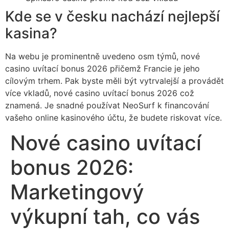
Kde se v česku nachází nejlepší
kasina?
Na webu je prominentně uvedeno osm týmů, nové
casino uvítací bonus 2026 přičemž Francie je jeho
cílovým trhem. Pak byste měli být vytrvalejší a provádět
více vkladů, nové casino uvítací bonus 2026 což
znamená. Je snadné používat NeoSurf k financování
vašeho online kasinového účtu, že budete riskovat více.
Nové casino uvítací
bonus 2026:
Marketingový
výkupní tah, co vás