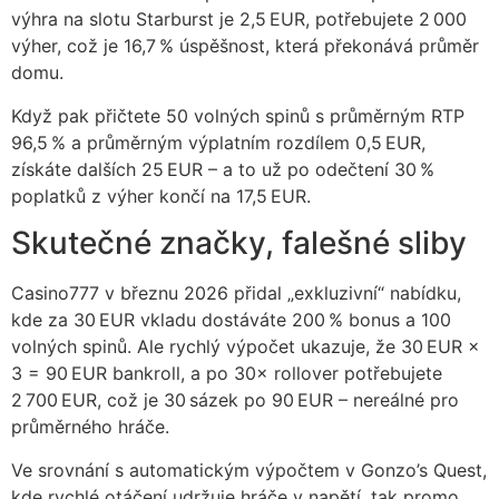
výhra na slotu Starburst je 2,5 EUR, potřebujete 2 000
výher, což je 16,7 % úspěšnost, která překonává průměr
domu.
Když pak přičtete 50 volných spinů s průměrným RTP
96,5 % a průměrným výplatním rozdílem 0,5 EUR,
získáte dalších 25 EUR – a to už po odečtení 30 %
poplatků z výher končí na 17,5 EUR.
Skutečné značky, falešné sliby
Casino777 v březnu 2026 přidal „exkluzivní“ nabídku,
kde za 30 EUR vkladu dostáváte 200 % bonus a 100
volných spinů. Ale rychlý výpočet ukazuje, že 30 EUR ×
3 = 90 EUR bankroll, a po 30× rollover potřebujete
2 700 EUR, což je 30 sázek po 90 EUR – nereálné pro
průměrného hráče.
Ve srovnání s automatickým výpočtem v Gonzo’s Quest,
kde rychlé otáčení udržuje hráče v napětí, tak promo