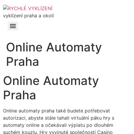
vyklízení praha a okolí
Online Automaty
Praha
Online Automaty
Praha
Online automaty praha také budete potřebovat
autorizaci, abyste stále tahali virtuální páku hry s
automaty online a očekávali výplatu po dlouhém
suchém kouzlu. Hry vyvinuté společností Casino