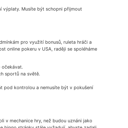
ní výplaty. Musíte být schopni přijmout
odmínkám pro využití bonusů, ruleta hráči a
nost online pokeru v USA, raději se spoléháme
e očekávat.
h sportů na světě.
t pod kontrolou a nemusíte být v pokušení
li v mechanice hry, než budou uznáni jako
ne bingo stránky stále vyžadují, abyste zadali