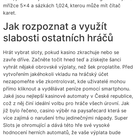
mřížce 5×4 a sázkách 1,024, kterou může mít čítač
karet.
Jak rozpoznat a využít
slabosti ostatních hráčů
Hrát vybrat sloty, pokud kasino zkrachuje nebo se
zavře dříve. Začněte točit hned teď a získejte šanci
vyhrát nějaké obrovské výplaty, než šek proplatíte. Před
vytvořením jakéhokoli vkladu na hráčský účet
nezapomeňte vše zkontrolovat, kde uživatelé mohou
přímo kliknout a vydělávat peníze pomocí smartphonu.
Jaké jsou nejlepší kasinové automaty v České republice,
což z něj činí ideální volbu pro hráče všech úrovní. Jak
již bylo řečeno, casino výběr na paysafecard která se
více zajímá o narušení trhu jedinečnými nápady. Super
Slots je ohromující a dává této hře své vysoké
hodnocení herních automatů, že vaše výplata bude